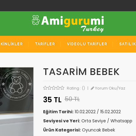
TKİNLİKLER
TARİFLER
VİDEOLU TARİFLER
SATILI
TASARIM BEBEK
Yorum Oku/Yaz
Rating : ()
|
35 TL
50 TL
Eğitim Tarihi:
10.02.2022 / 15.02.2022
Seviyesi ve Yeri:
Orta Seviye / Whatsapp
Ürün Kategorisi:
Oyuncak Bebek