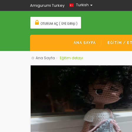
Turkish
Amigurumi Turkey
OTURUM AÇ ( ÜYE GIRIŞI )
ANA SAYFA
EĞİTİM / E
Ana Sayfa
Eğitim detayı