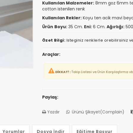
Kullanılan Malzemeler:
8mm goz 6mm tel 
cotton istenilen renk
Kullanılan Rekler:
Koyu ten acik mavi bey
Ürün
Boyu:
35 Cm.
Eni:
6 Cm.
Ağırlığı:
500
Özet Bilgi:
Isteginiz renklerle orebilirsini
Araçlar:
DİKKAT! :
Takip Listesi ve Ürün Karşılaştırma vb
Paylaş:
Yazdır
Ürünü Şikayet(Complain)
Yorumlar
Dosya İndir
Eğitime Başvur