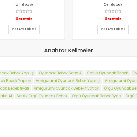
İdil Bebek
Ozi Bebek
Ücretsiz
Ücretsiz
DETAYLI BILGI
DETAYLI BILGI
Anahtar Kelimeler
cak Bebek Yapılışı
Oyuncak Bebek Satın Al
Satılık Oyuncak Bebek
Oy
ak Bebek Yapımı
Amigurumi Oyuncak Bebek Yapılışı
Amigurumi Oyunc
ak Bebek fiyatı
Amigurumi Oyuncak Bebek fiyatları
Örgü Oyuncak Beb
tın Al
Satılık Örgü Oyuncak Bebek
Örgü Oyuncak Bebek fiyatı
Örgü O