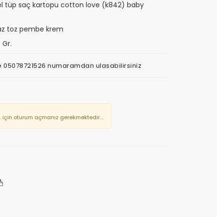
tüp saç kartopu cotton love (k842) baby
az toz pembe krem
 Gr.
z ve 05078721526 numaramdan ulasabilirsiniz
. için oturum açmanız gerekmektedir....