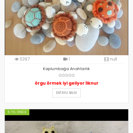
5397
1
null
Kaplumbağa Anahtarlık
örgu örmek iyi geliyor İlknur
DETAYLI BILGI
5 YIL ÖNCE