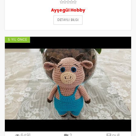
Ayşegül Hobby
DETAYLI BILGI
5 YIL ÖNCE
6491
2
null