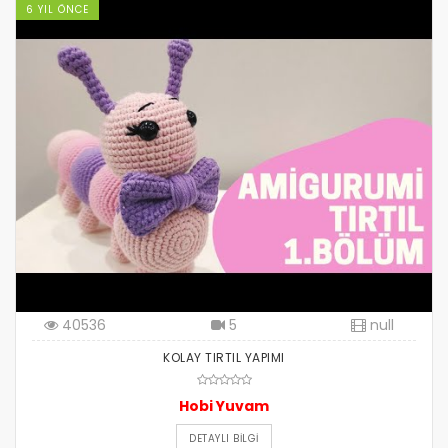
6 YIL ÖNCE
40536
5
null
KOLAY TIRTIL YAPIMI
Hobi Yuvam
DETAYLI BILGI