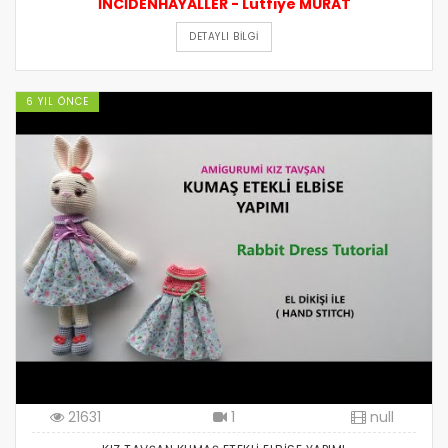
İNCİDENHAYALLER - Lütfiye MURAT
DETAYLI BILGI
6 YIL ÖNCE
21631
1
null