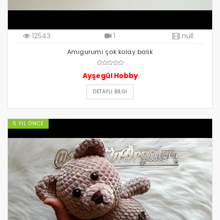
12543
1
null
Amigurumi çok kolay balık
Ayşegül Hobby
DETAYLI BILGI
5 YIL ÖNCE