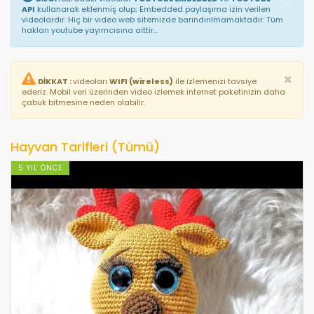
API
kullanarak eklenmiş olup; Embedded paylaşıma izin verilen
videolardır. Hiç bir video web sitemizde barındırılmamaktadır. Tüm
hakları youtube yayımcısına aittir...
×
DİKKAT :
videoları
WIFI (wireless)
ile izlemenizi tavsiye
ederiz. Mobil veri üzerinden video izlemek internet paketinizin daha
çabuk bitmesine neden olabilir.
Hayvan Tarifleri (Tümü)
5 YIL ÖNCE