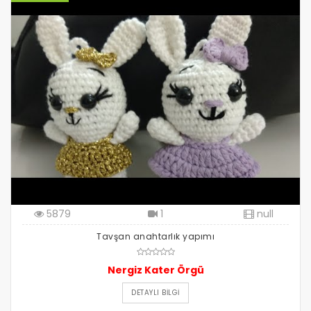
5879
1
null
Tavşan anahtarlık yapımı
Nergiz Kater Örgü
DETAYLI BILGI