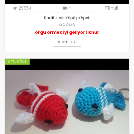
29654
4
null
Kadife İple Köpüş Köpek
örgu örmek iyi geliyor İlknur
DETAYLI BILGI
5 YIL ÖNCE