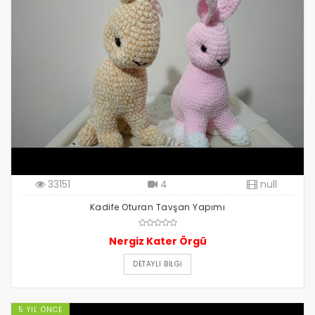
33151
4
null
Kadife Oturan Tavşan Yapımı
Nergiz Kater Örgü
DETAYLI BILGI
5 YIL ÖNCE