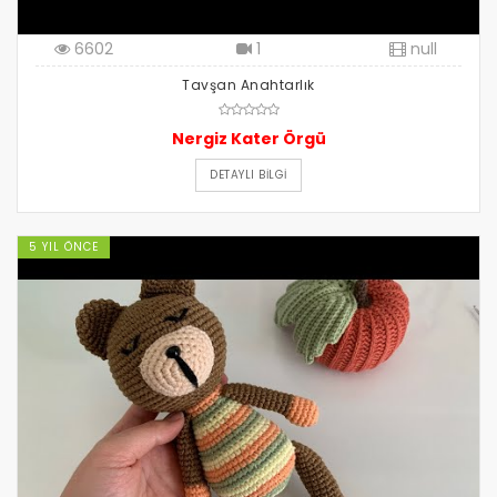
6602
1
null
Tavşan Anahtarlık
Nergiz Kater Örgü
DETAYLI BILGI
5 YIL ÖNCE