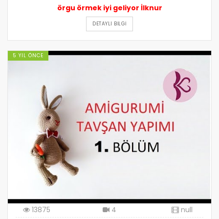
örgu örmek iyi geliyor İlknur
DETAYLI BILGI
5 YIL ÖNCE
13875
4
null