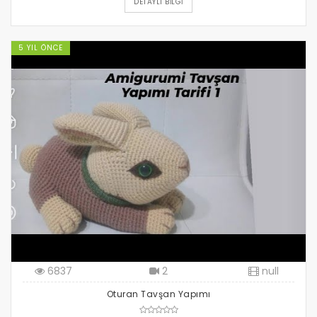
DETAYLI BILGI
5 YIL ÖNCE
6837
2
null
Oturan Tavşan Yapımı