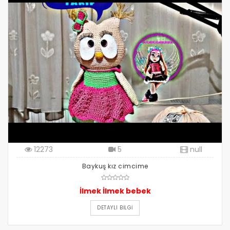
12273
5
null
Baykuş kız cimcime
İlmek İlmek bebek
DETAYLI BILGI