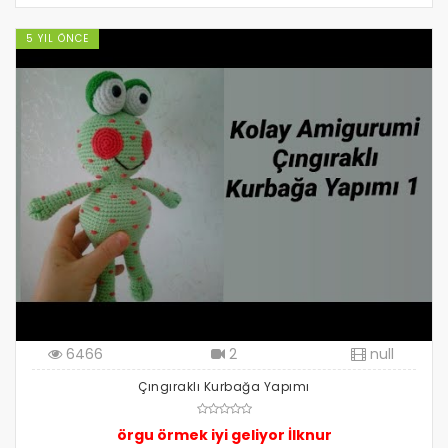
5 YIL ÖNCE
6466
2
null
Çıngıraklı Kurbağa Yapımı
örgu örmek iyi geliyor İlknur