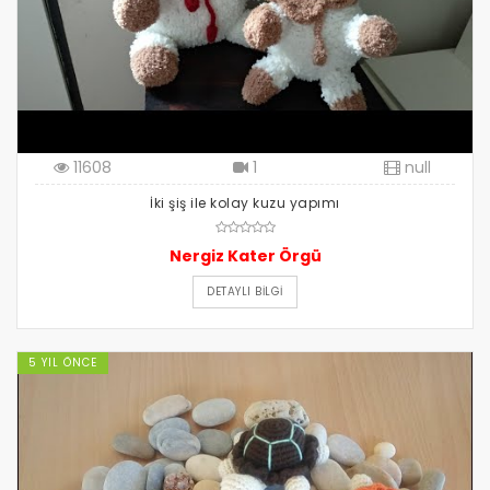
11608
1
null
İki şiş ile kolay kuzu yapımı
Nergiz Kater Örgü
DETAYLI BILGI
5 YIL ÖNCE