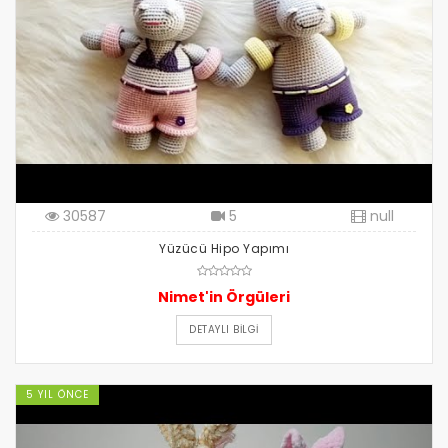
30587
5
null
Yüzücü Hipo Yapımı
Nimet'in Örgüleri
DETAYLI BILGI
5 YIL ÖNCE