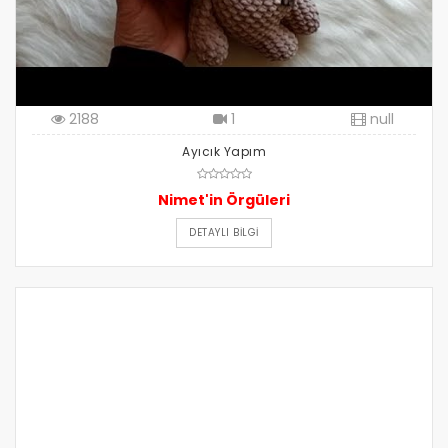
2188
1
null
Ayıcık Yapım
Nimet'in Örgüleri
DETAYLI BILGI