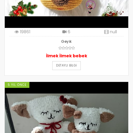
19861
6
null
Geyik
İlmek İlmek bebek
DETAYLI BILGI
5 YIL ÖNCE