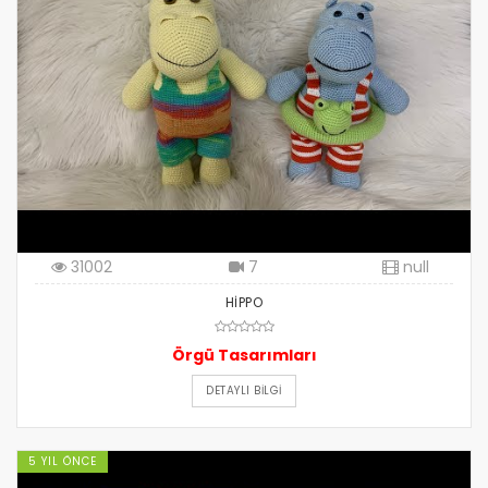
31002
7
null
HİPPO
Örgü Tasarımları
DETAYLI BILGI
5 YIL ÖNCE