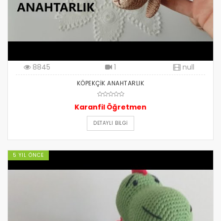
8845
1
null
KÖPEKÇİK ANAHTARLIK
Karanfil Öğretmen
DETAYLI BILGI
5 YIL ÖNCE