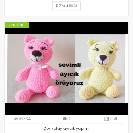
DETAYLI BILGI
5 YIL ÖNCE
16734
1
null
Çok kolay ayıcık yapımı