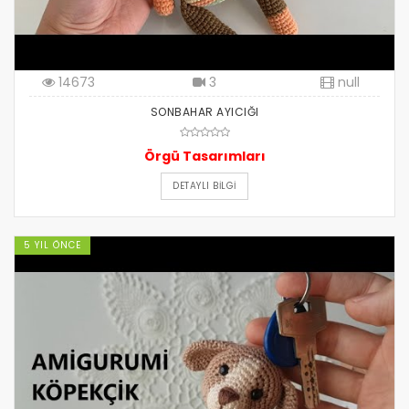
14673
3
null
SONBAHAR AYICIĞI
Örgü Tasarımları
DETAYLI BILGI
5 YIL ÖNCE