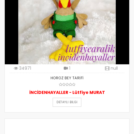
34971
1
null
HOROZ BEY TARİFİ
İNCİDENHAYALLER - Lütfiye MURAT
DETAYLI BILGI