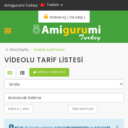
Turkish
Amigurumi Turkey
OTURUM AÇ ( ÜYE GIRIŞI )
Ana Sayfa
Videolu tarif listesi
VIDEOLU TARIF LISTESI
VİDEOLU TARİF EKLE
SIRALA / ARA
TÜM KAYITLAR
×
BİLGİ :
Buradaki videolar
YOUTUBE EMBEDDED
ve
YOUTUBE