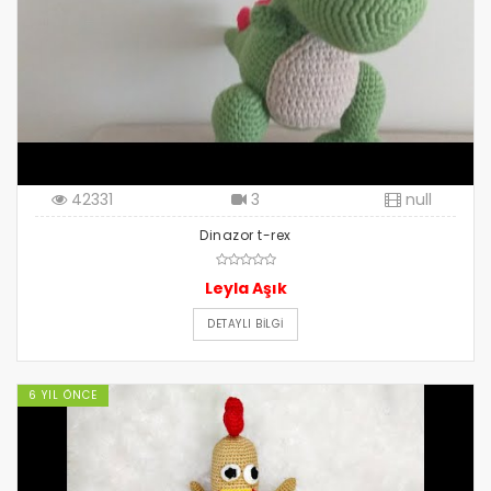
42331
3
null
Dinazor t-rex
Leyla Aşık
DETAYLI BILGI
6 YIL ÖNCE