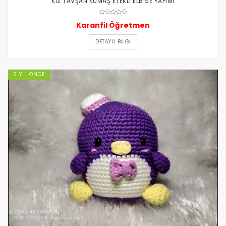
KIZ TAVŞAN KUMAŞ ETEKLİ ELBİSE YAPIMI
Karanfil Öğretmen
DETAYLI BILGI
6 YIL ÖNCE