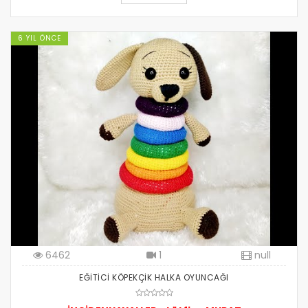
6 YIL ÖNCE
6462
1
null
EĞİTİCİ KÖPEKÇİK HALKA OYUNCAĞI