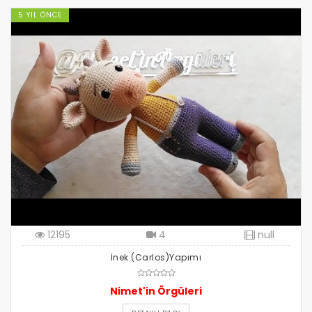
5 YIL ÖNCE
12195
4
null
İnek (Carlos)Yapımı
Nimet'in Örgüleri