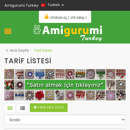
Turkish
Amigurumi Turkey
OTURUM AÇ ( ÜYE GIRIŞI )
Ana Sayfa
Tarif listesi
TARIF LISTESI
TARİF EKLE (SAT)