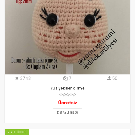
3743
7
50
Yüz Şekillendirme
Ücretsiz
DETAYLI BILGI
7 YIL ÖNCE