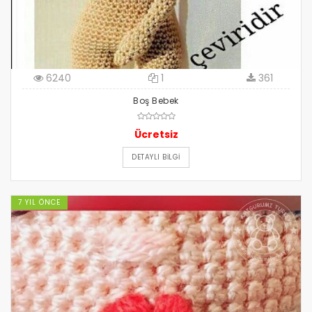
6240
1
361
Boş Bebek
Ücretsiz
DETAYLI BILGI
7 YIL ÖNCE