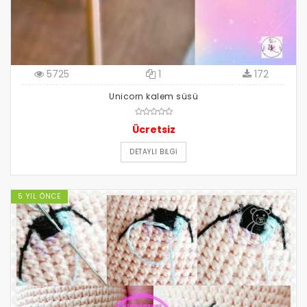
5725
1
172
Unicorn kalem süsü
Ücretsiz
DETAYLI BILGI
5 YIL ÖNCE