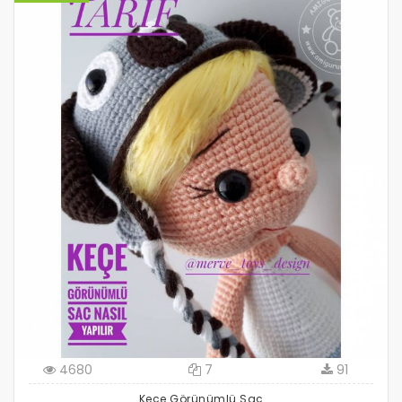
4680
7
91
Keçe Görünümlü Saç