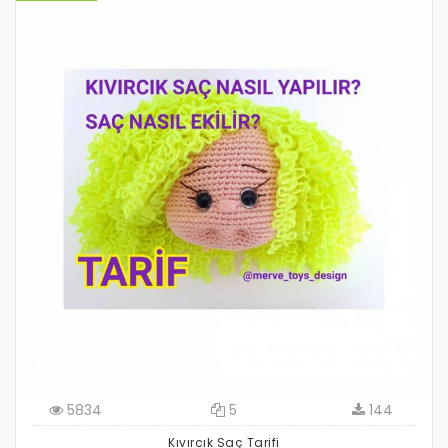
5834
5
144
Kıvırcık Saç Tarifi