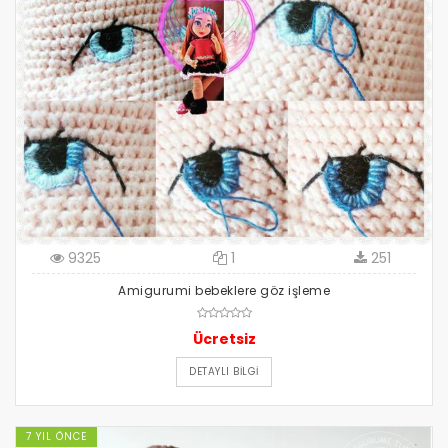
9325
1
251
Amigurumi bebeklere göz işleme
Ücretsiz
DETAYLI BILGI
7 YIL ÖNCE