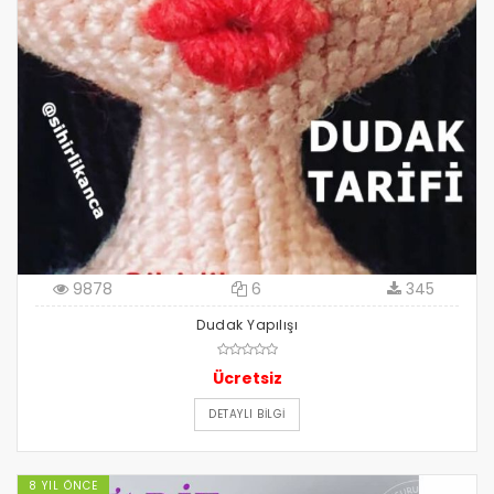
9878
6
345
Dudak Yapılışı
Ücretsiz
DETAYLI BILGI
8 YIL ÖNCE