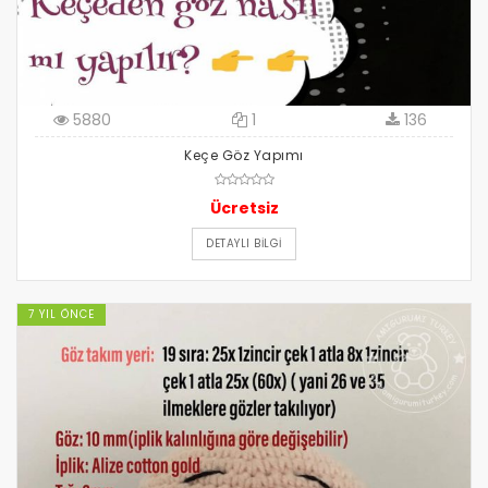
5880
1
136
Keçe Göz Yapımı
Ücretsiz
DETAYLI BILGI
7 YIL ÖNCE