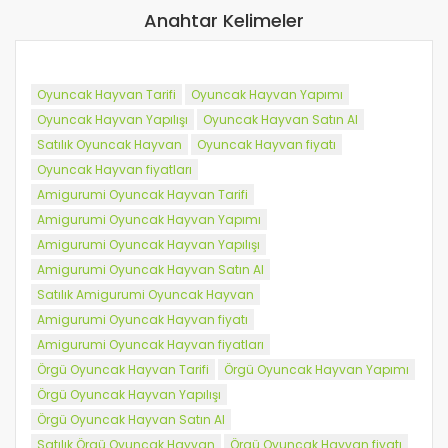
Anahtar Kelimeler
Oyuncak Hayvan Tarifi
Oyuncak Hayvan Yapımı
Oyuncak Hayvan Yapılışı
Oyuncak Hayvan Satın Al
Satılık Oyuncak Hayvan
Oyuncak Hayvan fiyatı
Oyuncak Hayvan fiyatları
Amigurumi Oyuncak Hayvan Tarifi
Amigurumi Oyuncak Hayvan Yapımı
Amigurumi Oyuncak Hayvan Yapılışı
Amigurumi Oyuncak Hayvan Satın Al
Satılık Amigurumi Oyuncak Hayvan
Amigurumi Oyuncak Hayvan fiyatı
Amigurumi Oyuncak Hayvan fiyatları
Örgü Oyuncak Hayvan Tarifi
Örgü Oyuncak Hayvan Yapımı
Örgü Oyuncak Hayvan Yapılışı
Örgü Oyuncak Hayvan Satın Al
Satılık Örgü Oyuncak Hayvan
Örgü Oyuncak Hayvan fiyatı