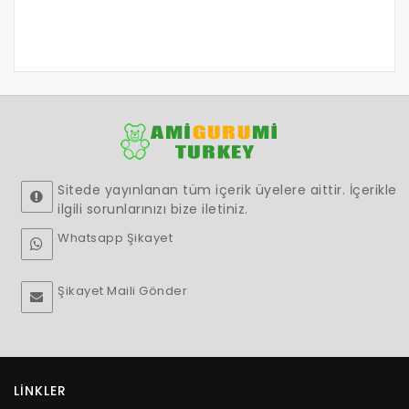
Sitede yayınlanan tüm içerik üyelere aittir. İçerikle
ilgili sorunlarınızı bize iletiniz.
Whatsapp Şikayet
Şikayet Maili Gönder
LINKLER