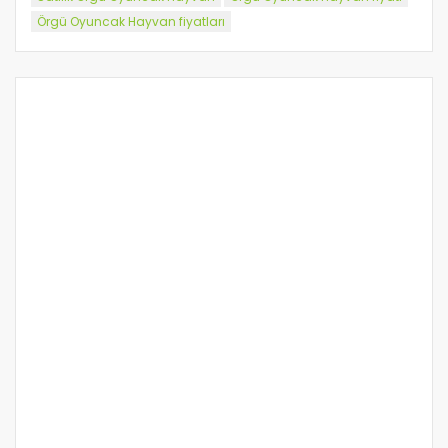
Örgü Oyuncak Hayvan fiyatları