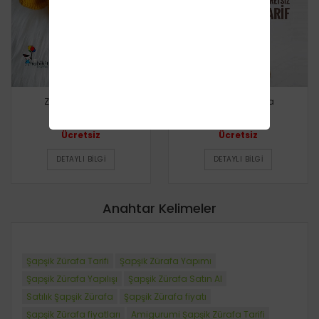
Zürafa Çıngırak
Tulumlu Zürafa
Ücretsiz
Ücretsiz
DETAYLI BILGI
DETAYLI BILGI
Anahtar Kelimeler
Şapşik Zürafa Tarifi
Şapşik Zürafa Yapımı
Şapşik Zürafa Yapılışı
Şapşik Zürafa Satın Al
Satılık Şapşik Zürafa
Şapşik Zürafa fiyatı
Şapşik Zürafa fiyatları
Amigurumi Şapşik Zürafa Tarifi