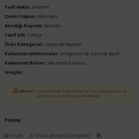
Telif Hakkı:
Anonim
Çeviri Yapan:
Bilinmiyor
Alındığı Kaynak:
Anonim
Tarif Dili:
Türkçe
Ürün Kategorisi:
Oyuncak Hayvan
Kullanılan Malzemeler:
Amigurumi ip, boncuk elyaf
Kullanılan Rekler:
Sarı mavi turuncu
Araçlar:
DİKKAT! :
Tarif İndirmek, Takip Listesi ve Ürün Karşılaştırma vb.
için oturum açmanız gerekmektedir....
Paylaş:
Yazdır
Ürünü Şikayet(Complain)