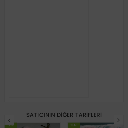
SATICININ DIĞER TARIFLERI
YENI
YENI