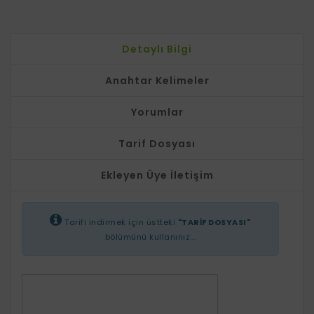
Detaylı Bilgi
Anahtar Kelimeler
Yorumlar
Tarif Dosyası
Ekleyen Üye İletişim
Tarifi indirmek için üstteki
"TARİF DOSYASI"
bölümünü kullanınız...