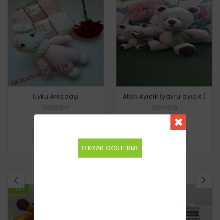
Uyku Arkadaşı
Atkılı Ayıcık (yavru ayıcık )
Ücretsiz
Ücretsiz
DETAYLI BILGI
DETAYLI BILGI
TEKRAR GÖSTERME
BENZER TARIFLER
YENI
YENI