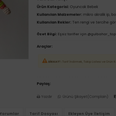
Ürün Kategorisi:
Oyuncak Bebek
Kullanılan Malzemeler:
mikro akralik ip, b
Kullanılan Rekler:
Ten rengi ve tercihe göre
Özet Bilgi:
Eşsiz tarifler için @gulbahar_top
Araçlar:
DİKKAT! :
Tarif İndirmek, Takip Listesi ve Ürün 
Paylaş:
Yazdır
Ürünü Şikayet(Complain)
Yorumlar
Tarif Dosyası
Ekleyen Üye İletişim