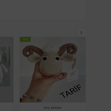
YENI
YENI
Koç Kafası