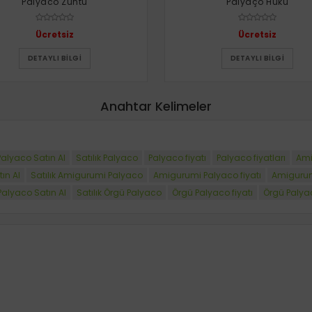
Palyaco Zühtü
Palyaço Huku
Ücretsiz
Ücretsiz
DETAYLI BILGI
DETAYLI BILGI
Anahtar Kelimeler
Palyaco Satın Al
Satılık Palyaco
Palyaco fiyatı
Palyaco fiyatları
Ami
ın Al
Satılık Amigurumi Palyaco
Amigurumi Palyaco fiyatı
Amigurumi
Palyaco Satın Al
Satılık Örgü Palyaco
Örgü Palyaco fiyatı
Örgü Palyac