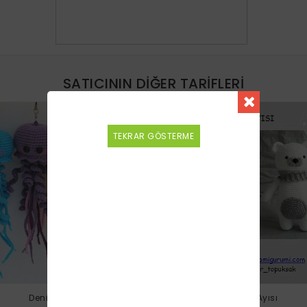
SATICININ DIĞER TARIFLERI
YENI
TEKRAR GÖSTERME
Denizanası
Kutup Ayısı