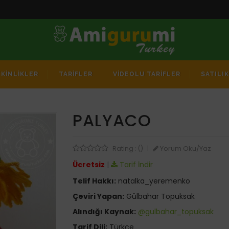
TKİNLİKLER
TARİFLER
VİDEOLU TARİFLER
SATILI
PALYACO
Yorum Oku/Yaz
Rating : ()
|
Ücretsiz
|
Tarif İndir
Telif Hakkı:
natalka_yeremenko
Çeviri Yapan:
Gülbahar Topuksak
Alındığı Kaynak:
@gulbahar_topuksak
Tarif Dili:
Türkçe