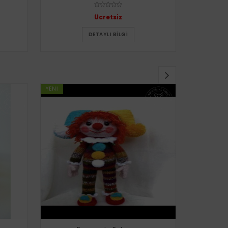
Ücretsiz
DETAYLI BILGI
YENI
YENI