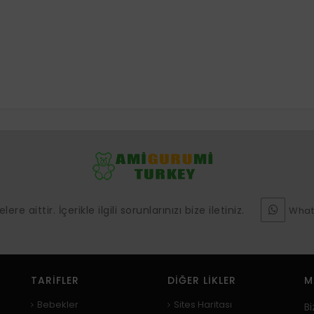
e aittir. İçerikle ilgili sorunlarınızı bize iletiniz.
What
TARIFLER
DIĞER LIKLER
M
Bebekler
Sites Haritası
Bi