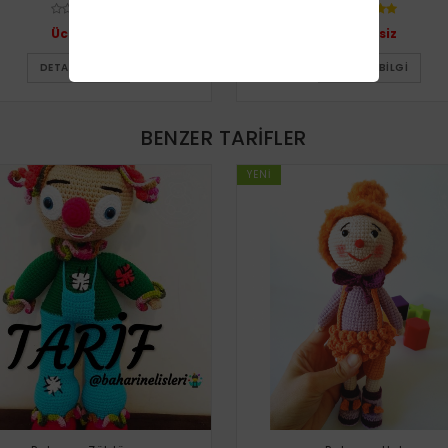
Ücretsiz
Ücretsiz
DETAYLI BILGI
DETAYLI BILGI
BENZER TARIFLER
YENI