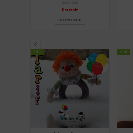
Ücretsiz
DETAYLI BILGI
YENI
YENI