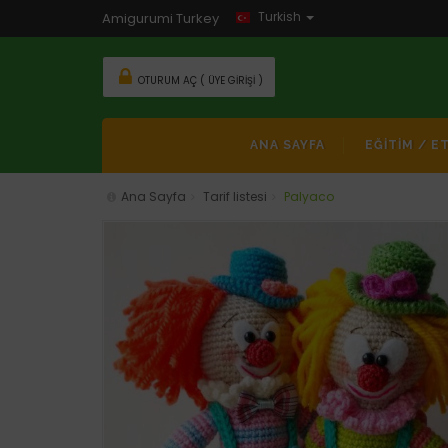
Turkish
Amigurumi Turkey
OTURUM AÇ ( ÜYE GIRIŞI )
ANA SAYFA
EĞİTİM / E
Ana Sayfa
Tarif listesi
Palyaco