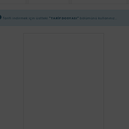
Tarifi indirmek için üstteki
"TARİF DOSYASI"
bölümünü kullanınız...