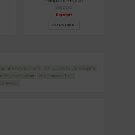
Pomponlu Palyaço
Ücretsiz
DETAYLI BILGI
gurumi Palyaco Tarifi
Amigurumi Palyaco Yapımı
 Palyaco fiyatları
Örgü Palyaco Tarifi
o fiyatları