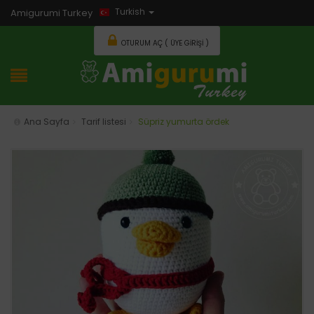
Turkish
Amigurumi Turkey
OTURUM AÇ ( ÜYE GIRIŞI )
Ana Sayfa
Tarif listesi
Süpriz yumurta ördek