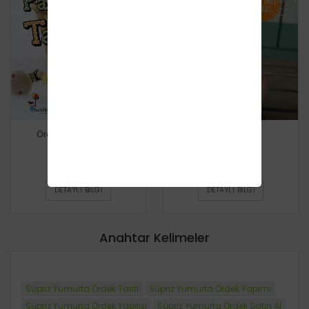
Ördek Emzik Zinciri
Tüylü Ördek
Ücretsiz
Ücretsiz
DETAYLI BILGI
DETAYLI BILGI
Anahtar Kelimeler
Süpriz Yumurta Ördek Tarifi
Süpriz Yumurta Ördek Yapımı
Süpriz Yumurta Ördek Yapılışı
Süpriz Yumurta Ördek Satın Al