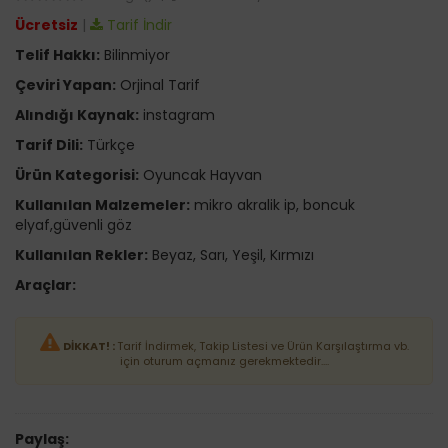
Ücretsiz
|
Tarif İndir
Telif Hakkı:
Bilinmiyor
Çeviri Yapan:
Orjinal Tarif
Alındığı Kaynak:
instagram
Tarif Dili:
Türkçe
Ürün Kategorisi:
Oyuncak Hayvan
Kullanılan Malzemeler:
mikro akralik ip, boncuk
elyaf,güvenli göz
Kullanılan Rekler:
Beyaz, Sarı, Yeşil, Kırmızı
Araçlar:
DİKKAT! :
Tarif İndirmek, Takip Listesi ve Ürün Karşılaştırma vb.
için oturum açmanız gerekmektedir....
Paylaş: