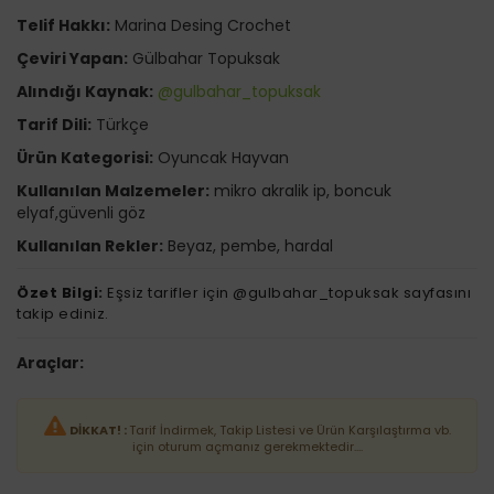
Telif Hakkı:
Marina Desing Crochet
Çeviri Yapan:
Gülbahar Topuksak
Alındığı Kaynak:
@gulbahar_topuksak
Tarif Dili:
Türkçe
Ürün Kategorisi:
Oyuncak Hayvan
Kullanılan Malzemeler:
mikro akralik ip, boncuk
elyaf,güvenli göz
Kullanılan Rekler:
Beyaz, pembe, hardal
Özet Bilgi:
Eşsiz tarifler için @gulbahar_topuksak sayfasını
takip ediniz.
Araçlar:
DİKKAT! :
Tarif İndirmek, Takip Listesi ve Ürün Karşılaştırma vb.
için oturum açmanız gerekmektedir....