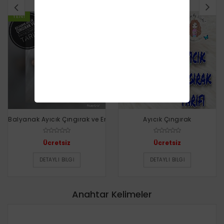
YENI
YENI
Balyanak Ayıcık Çıngırak ve Emzik Zinciri
Ayıcık Çıngırak
Ücretsiz
Ücretsiz
DETAYLI BILGI
DETAYLI BILGI
Anahtar Kelimeler