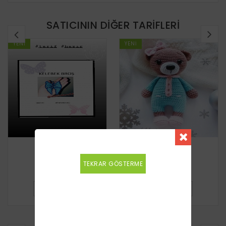
SATICININ DIĞER TARIFLERI
YENI
YENI
Kelebek broş
Ayıcık
TEKRAR GÖSTERME
Ücretsiz
Ücretsiz
DETAYLI BILGI
DETAYLI BILGI
BENZER TARIFLER