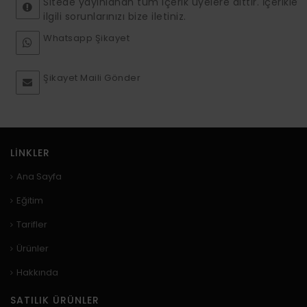
Sitede yayınlanan tüm içerik üyelere aittir. İçerikle
ilgili sorunlarınızı bize iletiniz.
Whatsapp Şikayet
Şikayet Maili Gönder
LINKLER
Ana Sayfa
Eğitim
Tarifler
Ürünler
Hakkında
SATILIK ÜRÜNLER