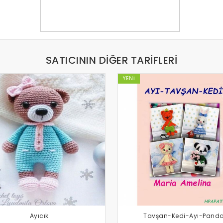
SATICININ DIĞER TARIFLERI
YENI
Ayıcık
Tavşan-Kedi-Ayı-Pand