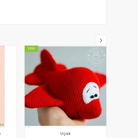
YENI
YENI
a
Uçak