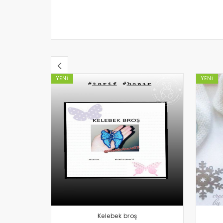
YENI
YENI
Kelebek broş