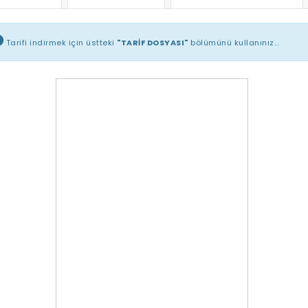
Tarifi indirmek için üstteki
"TARİF DOSYASI"
bölümünü kullanınız...