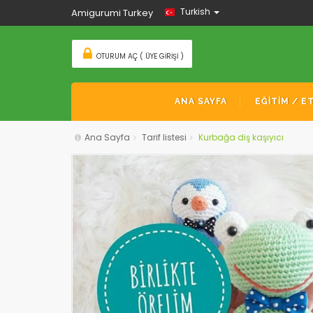
Turkish
Amigurumi Turkey
OTURUM AÇ ( ÜYE GIRIŞI )
ANA SAYFA
EĞİTİM / E
Ana Sayfa
Tarif listesi
Kurbağa diş kaşıyıcı