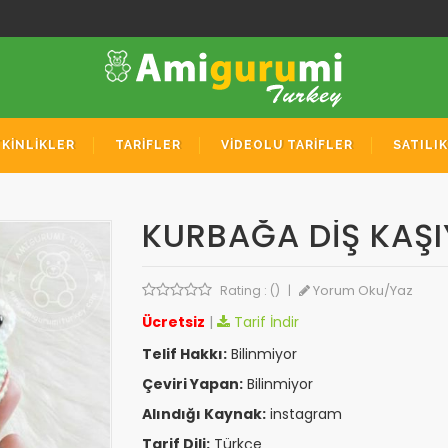
TKİNLİKLER
TARİFLER
VİDEOLU TARİFLER
SATILI
KURBAĞA DIŞ KAŞI
Yorum Oku/Yaz
Rating : ()
|
Ücretsiz
|
Tarif İndir
Telif Hakkı:
Bilinmiyor
Çeviri Yapan:
Bilinmiyor
Alındığı Kaynak:
instagram
Tarif Dili:
Türkçe