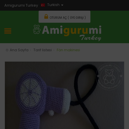
Turkish
Amigurumi Turkey
OTURUM AÇ ( ÜYE GIRIŞI )
Ana Sayfa
Tarif listesi
Fön makinesi