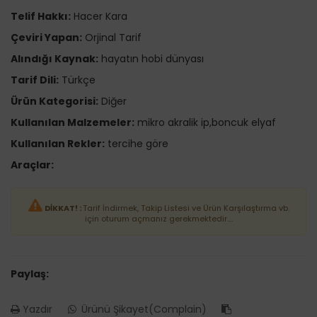
Telif Hakkı:
Hacer Kara
Çeviri Yapan:
Orjinal Tarif
Alındığı Kaynak:
hayatın hobi dünyası
Tarif Dili:
Türkçe
Ürün Kategorisi:
Diğer
Kullanılan Malzemeler:
mikro akralik ip,boncuk elyaf
Kullanılan Rekler:
tercihe göre
Araçlar:
DİKKAT! :
Tarif İndirmek, Takip Listesi ve Ürün Karşılaştırma vb.
için oturum açmanız gerekmektedir....
Paylaş:
Yazdır
Ürünü Şikayet(Complain)