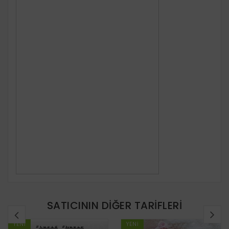
SATICININ DIĞER TARIFLERI
YENI
YENI