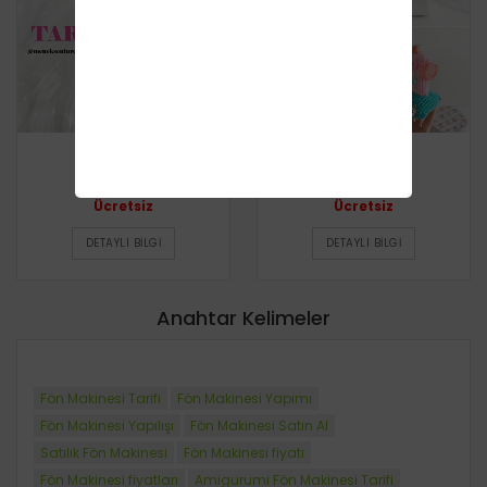
Pinkfong
Dikiş Makinesi
Ücretsiz
Ücretsiz
DETAYLI BILGI
DETAYLI BILGI
Anahtar Kelimeler
Fön Makinesi Tarifi
Fön Makinesi Yapımı
Fön Makinesi Yapılışı
Fön Makinesi Satın Al
Satılık Fön Makinesi
Fön Makinesi fiyatı
Fön Makinesi fiyatları
Amigurumi Fön Makinesi Tarifi