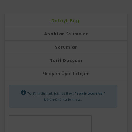
Detaylı Bilgi
Anahtar Kelimeler
Yorumlar
Tarif Dosyası
Ekleyen Üye İletişim
Tarifi indirmek için üstteki
"TARİF DOSYASI"
bölümünü kullanınız...