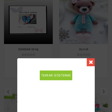
Kelebek broş
Ayıcık
Ücretsiz
Ücretsiz
DETAYLI BILGI
DETAYLI BILGI
TEKRAR GÖSTERME
BENZER TARIFLER
YENI
YENI