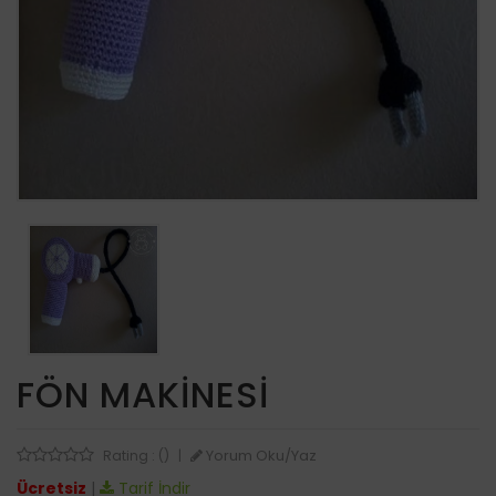
FÖN MAKINESI
Yorum Oku/Yaz
Rating : ()
|
Ücretsiz
|
Tarif İndir