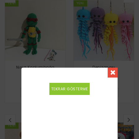
YENI
YENI
Ninja Kaplumbağa
Denizanası
Ücretsiz
Ücretsiz
TEKRAR GÖSTERME
DETAYLI BILGI
DETAYLI BILGI
BENZER TARIFLER
YENI
YENI