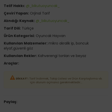
Telif Hakkı:
@_bikutuoyuncak_
Çeviri Yapan:
Orjinal Tarif
Alındığı Kaynak:
@_bikutuoyuncak_
Tarif Dili:
Türkçe
Ürün Kategorisi:
Oyuncak Hayvan
Kullanılan Malzemeler:
mikro akralik ip, boncuk
elyaf,güvenli göz
Kullanılan Rekler:
Kahverengi tonları ve beyaz
Araçlar:
DİKKAT! :
Tarif İndirmek, Takip Listesi ve Ürün Karşılaştırma vb.
için oturum açmanız gerekmektedir....
Paylaş: