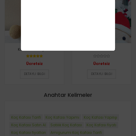
Koca Kafa Ayıcık
Koca Burunlar
Ücretsiz
Ücretsiz
DETAYLI BILGI
DETAYLI BILGI
Anahtar Kelimeler
Koç Kafası Tarifi
Koç Kafası Yapımı
Koç Kafası Yapılışı
Koç Kafası Satın Al
Satılık Koç Kafası
Koç Kafası fiyatı
Koç Kafası fiyatları
Amigurumi Koç Kafası Tarifi