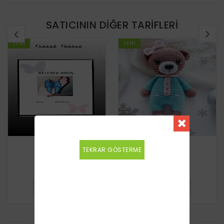
SATICININ DIĞER TARIFLERI
YENI
YENI
Kelebek broş
Ayıcık
TEKRAR GÖSTERME
Ücretsiz
Ücretsiz
DETAYLI BILGI
DETAYLI BILGI
BENZER TARIFLER