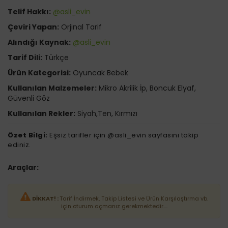
Telif Hakkı:
@asli_evin
Çeviri Yapan:
Orjinal Tarif
Alındığı Kaynak:
@asli_evin
Tarif Dili:
Türkçe
Ürün Kategorisi:
Oyuncak Bebek
Kullanılan Malzemeler:
Mikro Akrilik İp, Boncuk Elyaf,
Güvenli Göz
Kullanılan Rekler:
Siyah,Ten, Kırmızı
Özet Bilgi:
Eşsiz tarifler için @asli_evin sayfasını takip
ediniz.
Araçlar:
DİKKAT! :
Tarif İndirmek, Takip Listesi ve Ürün Karşılaştırma vb.
için oturum açmanız gerekmektedir....