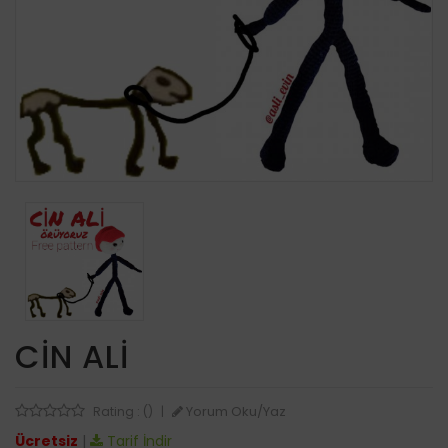
CIN ALI
Yorum Oku/Yaz
Rating : ()
|
Ücretsiz
|
Tarif İndir