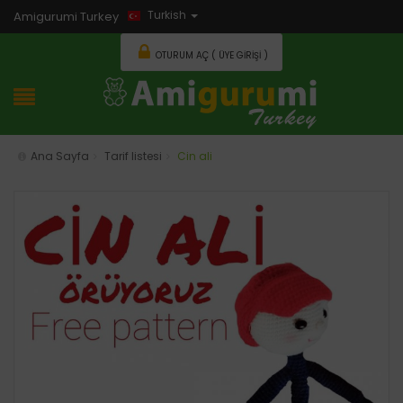
Turkish
Amigurumi Turkey
OTURUM AÇ ( ÜYE GIRIŞI )
Ana Sayfa
Tarif listesi
Cin ali