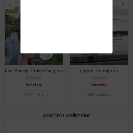
YENI
YENI
Uğur Böceği Cadella Çıngırak
Şapkalı Kurbağa Kız
Ücretsiz
Ücretsiz
DETAYLI BILGI
DETAYLI BILGI
Anahtar Kelimeler