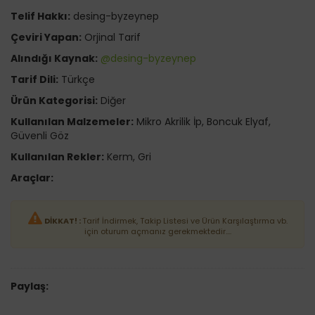
Telif Hakkı:
desing-byzeynep
Çeviri Yapan:
Orjinal Tarif
Alındığı Kaynak:
@desing-byzeynep
Tarif Dili:
Türkçe
Ürün Kategorisi:
Diğer
Kullanılan Malzemeler:
Mikro Akrilik İp, Boncuk Elyaf,
Güvenli Göz
Kullanılan Rekler:
Kerm, Gri
Araçlar:
DİKKAT! :
Tarif İndirmek, Takip Listesi ve Ürün Karşılaştırma vb.
için oturum açmanız gerekmektedir....
Paylaş: