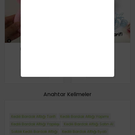
Kedili Çıngırak
Kedili Yoyo
Ücretsiz
Ücretsiz
DETAYLI BILGI
DETAYLI BILGI
Anahtar Kelimeler
Kedili Bardak Altlığı Tarifi
Kedili Bardak Altlığı Yapımı
Kedili Bardak Altlığı Yapılışı
Kedili Bardak Altlığı Satın Al
Satılık Kedili Bardak Altlığı
Kedili Bardak Altlığı fiyatı