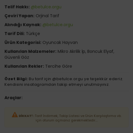
Telif Hakkı:
@betulce.orgu
Çeviri Yapan:
Orjinal Tarif
Alındığı Kaynak:
@betulce.orgu
Tarif Dili:
Türkçe
Ürün Kategorisi:
Oyuncak Hayvan
Kullanılan Malzemeler:
Mikro Akrilik İp, Boncuk Elyaf,
Güvenli Göz
Kullanılan Rekler:
Tercihe Göre
Özet Bilgi:
Bu tarif için @betulce.orgu ye teşekkür ederiz.
Kendisini insatagramdan takip etmeyi unutmayınız.
Araçlar:
DİKKAT! :
Tarif İndirmek, Takip Listesi ve Ürün Karşılaştırma vb.
için oturum açmanız gerekmektedir....