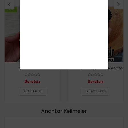
YENI
YENI
Tilki Anahtarlık
Minnie (Mickey) Mause Anahtarl
Ücretsiz
Ücretsiz
DETAYLI BILGI
DETAYLI BILGI
Anahtar Kelimeler