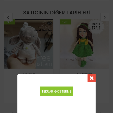
SATICININ DIĞER TARIFLERI
YENI
YENI
Tavşan
Kız Bebek
Ücretsiz
Ücretsiz
TEKRAR GÖSTERME
DETAYLI BILGI
DETAYLI BILGI
BENZER TARIFLER