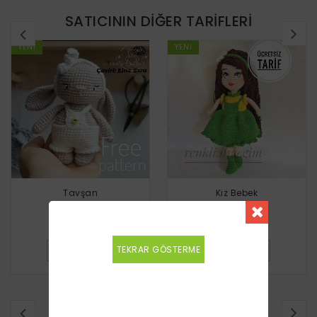
SATICININ DIĞER TARIFLERI
YENI
YENI
Tavşan
Kız Bebek
Ücretsiz
Ücretsiz
TEKRAR GÖSTERME
DETAYLI BILGI
DETAYLI BILGI
BENZER TARIFLER