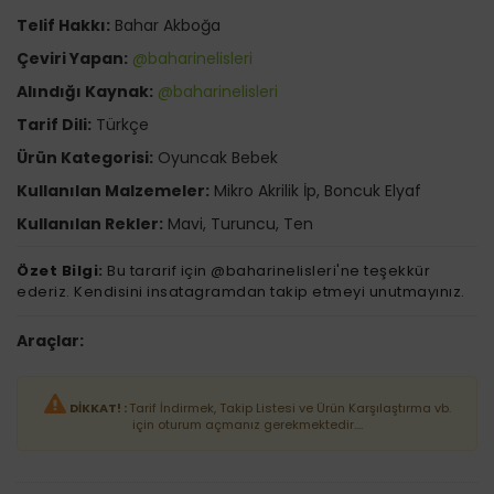
Telif Hakkı:
Bahar Akboğa
Çeviri Yapan:
@baharinelisleri
Alındığı Kaynak:
@baharinelisleri
Tarif Dili:
Türkçe
Ürün Kategorisi:
Oyuncak Bebek
Kullanılan Malzemeler:
Mikro Akrilik İp, Boncuk Elyaf
Kullanılan Rekler:
Mavi, Turuncu, Ten
Özet Bilgi:
Bu tararif için @baharinelisleri'ne teşekkür
ederiz. Kendisini insatagramdan takip etmeyi unutmayınız.
Araçlar:
DİKKAT! :
Tarif İndirmek, Takip Listesi ve Ürün Karşılaştırma vb.
için oturum açmanız gerekmektedir....