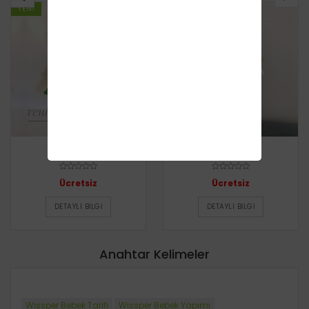
YENI
YENI
Kız Bebek
İdil Bebek
Ücretsiz
Ücretsiz
DETAYLI BILGI
DETAYLI BILGI
Anahtar Kelimeler
Wissper Bebek Tarifi
Wissper Bebek Yapımı