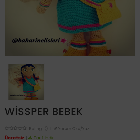
WISSPER BEBEK
Yorum Oku/Yaz
Rating : ()
|
Ücretsiz
|
Tarif İndir