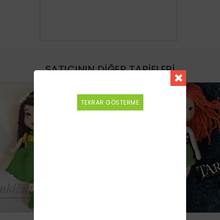
SATICININ DIĞER TARIFLERI
YENI
TEKRAR GÖSTERME