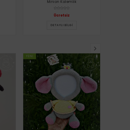
Minion Kalemlik
Uğur 
Ücretsiz
DETAYLI BILGI
YENI
YENI