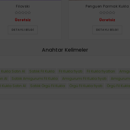
Filovski
Penguen Parmak Kukla
Ücretsiz
Ücretsiz
DETAYLI BILGI
DETAYLI BILGI
Anahtar Kelimeler
l Kukla Satın Al
Satılık Fil Kukla
Fil Kukla fiyatı
Fil Kukla fiyatları
Amigur
ın Al
Satılık Amigurumi Fil Kukla
Amigurumi Fil Kukla fiyatı
Amigurumi F
l Kukla Satın Al
Satılık Örgü Fil Kukla
Örgü Fil Kukla fiyatı
Örgü Fil Kukla