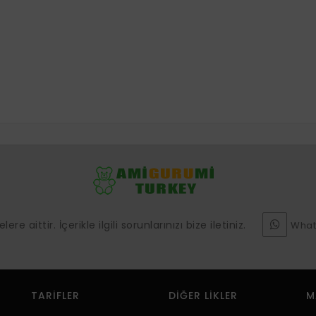
e aittir. İçerikle ilgili sorunlarınızı bize iletiniz.
What
TARIFLER
DIĞER LIKLER
M