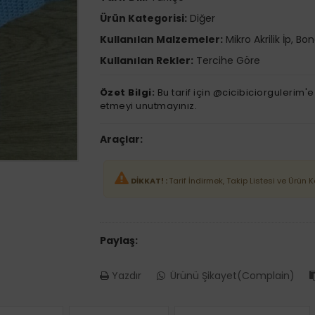
Ürün Kategorisi:
Diğer
Kullanılan Malzemeler:
Mikro Akrilik İp, Bo
Kullanılan Rekler:
Tercihe Göre
Özet Bilgi:
Bu tarif için @cicibiciorgulerim'
etmeyi unutmayınız.
Araçlar:
DİKKAT! :
Tarif İndirmek, Takip Listesi ve Ürün 
Paylaş:
Yazdır
Ürünü Şikayet(Complain)