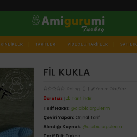
TKİNLİKLER
TARİFLER
VİDEOLU TARİFLER
SATILI
FIL KUKLA
Yorum Oku/Yaz
Rating : ()
|
Ücretsiz
|
Tarif İndir
Telif Hakkı:
@cicibiciorgulerim
Çeviri Yapan:
Orjinal Tarif
Alındığı Kaynak:
@cicibiciorgulerim
Tarif Dili:
Türkçe