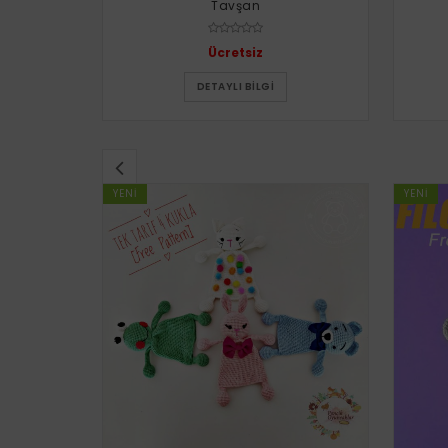
Tavşan
Ücretsiz
DETAYLI BILGI
YENI
YENI