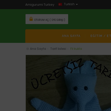
Turkish
Amigurumi Turkey
OTURUM AÇ ( ÜYE GIRIŞI )
ANA SAYFA
EĞİTİM / E
Ana Sayfa
Tarif listesi
Fil kukla