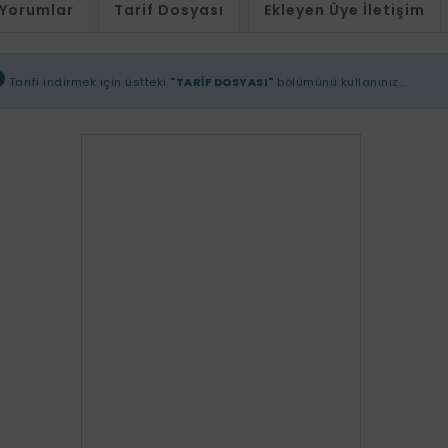
Yorumlar
Tarif Dosyası
Ekleyen Üye İletişim
Tarifi indirmek için üstteki
"TARİF DOSYASI"
bölümünü kullanınız...