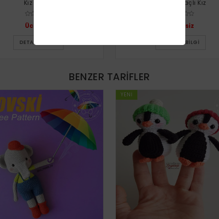
Kız Bebek
Truncu Saçlı Kız
Ücretsiz
Ücretsiz
DETAYLI BILGI
DETAYLI BILGI
BENZER TARIFLER
YENI