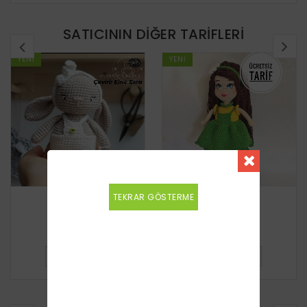
SATICININ DIĞER TARIFLERI
YENI
YENI
TEKRAR GÖSTERME
Tavşan
Kız Bebek
Ücretsiz
Ücretsiz
DETAYLI BILGI
DETAYLI BILGI
BENZER TARIFLER