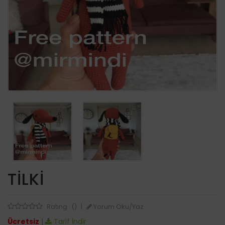
TILKI
Yorum Oku/Yaz
Rating : ()
|
Ücretsiz
|
Tarif İndir