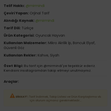
Telif Hakkı:
@mirmindi
Çeviri Yapan:
Orjinal Tarif
Alındığı Kaynak:
@mirmindi
Tarif Dili:
Türkçe
Ürün Kategorisi:
Oyuncak Hayvan
Kullanılan Malzemeler:
Mikro Akrilik İp, Boncuk Elyaf,
Güvenli Göz
Kullanılan Rekler:
Kahve, Siyah
Özet Bilgi:
Bu tarif için @mirmindi'ye teşekkür ederiz.
Kendisini insatagramdan takip etmeyi unutmayınız.
Araçlar:
DİKKAT! :
Tarif İndirmek, Takip Listesi ve Ürün Karşılaştırma vb.
için oturum açmanız gerekmektedir....