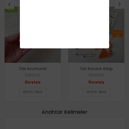
YENI
YENI
Tilki Anahtarlık
Tilki Bardak Altlığı
Ücretsiz
Ücretsiz
DETAYLI BILGI
DETAYLI BILGI
Anahtar Kelimeler