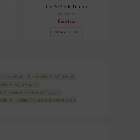
Lila Kız Perde Tutucu
Ücretsiz
DETAYLI BILGI
ek Perde Süsü
Kelebek Perde Süsü fiyatı
 Perde Süsü Yapılışı
mi Kelebek Perde Süsü fiyatları
atın Al
Satılık Örgü Kelebek Perde Süsü