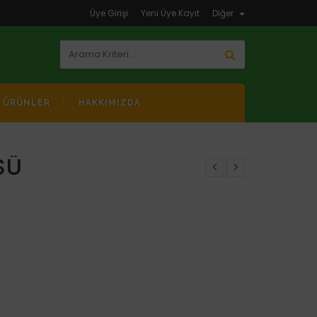
Üye Girişi
Yeni Üye Kayıt
Diğer
K ÜRÜNLER
HAKKIMIZDA
SÜ