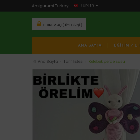
Turkish
Amigurumi Turkey
OTURUM AÇ ( ÜYE GIRIŞI )
ANA SAYFA
EĞİTİM / E
Ana Sayfa
Tarif listesi
Kelebek perde süsü