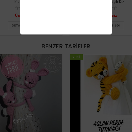
Kız Bebek
Truncu Saçlı Kız
Ücretsiz
Ücretsiz
DETAYLI BILGI
DETAYLI BILGI
BENZER TARIFLER
YENI