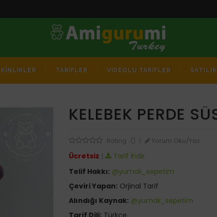
TKİNLİKLER
TARİFLER
VİDEOLU TARİFLER
SATILI
KELEBEK PERDE SÜ
Yorum Oku/Yaz
Rating : ()
|
Ücretsiz
|
Tarif İndir
Telif Hakkı:
@yumak_sepetim
Çeviri Yapan:
Orjinal Tarif
Alındığı Kaynak:
@yumak_sepetim
Tarif Dili:
Türkçe