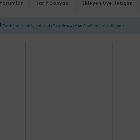
Yorumlar
Tarif Dosyası
Ekleyen Üye İletişim
Tarifi indirmek için üstteki
"TARİF DOSYASI"
bölümünü kullanınız...