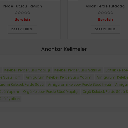
Perde Tutucu Tavşan
Aslan Perde Tutacağı
Ücretsiz
Ücretsiz
DETAYLI BILGI
DETAYLI BILGI
Anahtar Kelimeler
Kelebek Perde Süsü Yapılışı
Kelebek Perde Süsü Satın Al
Satılık Keleb
 Süsü Tarifi
Amigurumi Kelebek Perde Süsü Yapımı
Amigurumi Kelebek
gurumi Kelebek Perde Süsü
Amigurumi Kelebek Perde Süsü fiyatı
Amiguru
Süsü Yapımı
Örgü Kelebek Perde Süsü Yapılışı
Örgü Kelebek Perde Süsü S
sü fiyatları