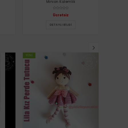
Minion Kalemlik
Uğur 
Ücretsiz
DETAYLI BILGI
YENI
YENI