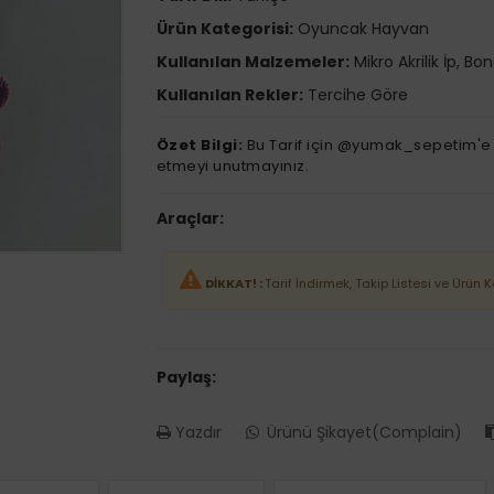
Ürün Kategorisi:
Oyuncak Hayvan
Kullanılan Malzemeler:
Mikro Akrilik İp, Bo
Kullanılan Rekler:
Tercihe Göre
Özet Bilgi:
Bu Tarif için @yumak_sepetim'e 
etmeyi unutmayınız.
Araçlar:
DİKKAT! :
Tarif İndirmek, Takip Listesi ve Ürün 
Paylaş:
Yazdır
Ürünü Şikayet(Complain)