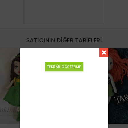
SATICININ DIĞER TARIFLERI
YENI
TEKRAR GÖSTERME