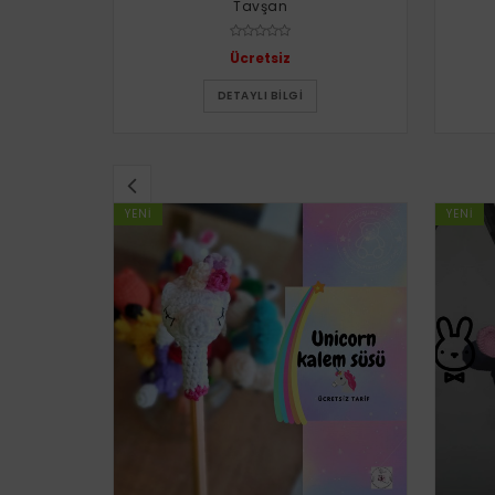
Tavşan
Ücretsiz
DETAYLI BILGI
YENI
YENI