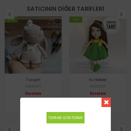
SATICININ DIĞER TARIFLERI
YENI
YENI
Tavşan
Kız Bebek
Ücretsiz
Ücretsiz
DETAYLI BILGI
DETAYLI BILGI
TEKRAR GÖSTERME
BENZER TARIFLER