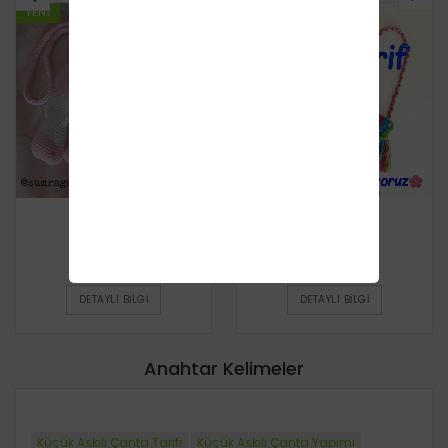
YENI
YENI
İnek Çanta
Çiçekli Çanta
Ücretsiz
Ücretsiz
DETAYLI BILGI
DETAYLI BILGI
Anahtar Kelimeler
Küçük Askılı Çanta Tarifi
Küçük Askılı Çanta Yapımı