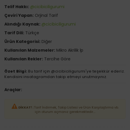
Telif Hakkı:
@cicibiciligurumi
Çeviri Yapan:
Orjinal Tarif
Alındığı Kaynak:
@cicibiciligurumi
Tarif Dili:
Türkçe
Ürün Kategorisi:
Diğer
Kullanılan Malzemeler:
Mikro Akrilik İp
Kullanılan Rekler:
Tercihe Göre
Özet Bilgi:
Bu tarif için @cicibiciligurumi'ye teşekkür ederiz.
Kendisini insatagramdan takip etmeyi unutmayınız.
Araçlar:
DİKKAT! :
Tarif İndirmek, Takip Listesi ve Ürün Karşılaştırma vb.
için oturum açmanız gerekmektedir....