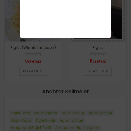
Piglet (Winnie the pooh)
Piglet
Ücretsiz
Ücretsiz
DETAYLI BILGI
DETAYLI BILGI
Anahtar Kelimeler
Piglet Tarifi
Piglet Yapımı
Piglet Yapılışı
Piglet Satın Al
Satılık Piglet
Piglet fiyatı
Piglet fiyatları
Amigurumi Piglet Tarifi
Amigurumi Piglet Yapımı