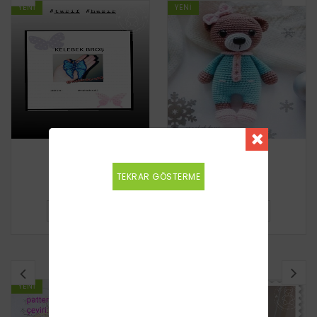
YENI
YENI
Kelebek broş
Ayıcık
TEKRAR GÖSTERME
Ücretsiz
Ücretsiz
DETAYLI BILGI
DETAYLI BILGI
BENZER TARIFLER
YENI
YENI