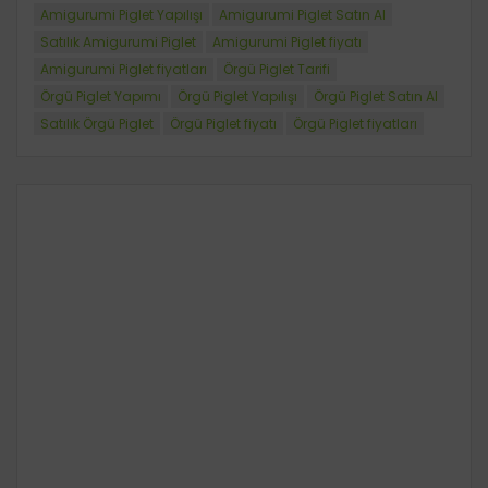
Amigurumi Piglet Yapılışı
Amigurumi Piglet Satın Al
Satılık Amigurumi Piglet
Amigurumi Piglet fiyatı
Amigurumi Piglet fiyatları
Örgü Piglet Tarifi
Örgü Piglet Yapımı
Örgü Piglet Yapılışı
Örgü Piglet Satın Al
Satılık Örgü Piglet
Örgü Piglet fiyatı
Örgü Piglet fiyatları