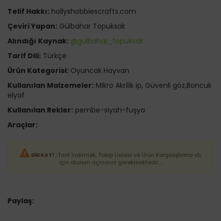
Telif Hakkı:
hollyshobbiescrafts.com
Çeviri Yapan:
Gülbahar Topuksak
Alındığı Kaynak:
@gulbahar_topuksak
Tarif Dili:
Türkçe
Ürün Kategorisi:
Oyuncak Hayvan
Kullanılan Malzemeler:
Mikro Akrilik ip, Güvenli göz,Boncuk
elyaf
Kullanılan Rekler:
pembe-siyah-fuşya
Araçlar:
DİKKAT! :
Tarif İndirmek, Takip Listesi ve Ürün Karşılaştırma vb.
için oturum açmanız gerekmektedir....
Paylaş: