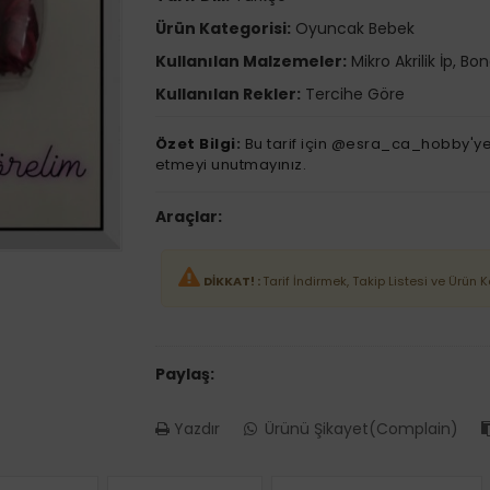
Ürün Kategorisi:
Oyuncak Bebek
Kullanılan Malzemeler:
Mikro Akrilik İp, Bo
Kullanılan Rekler:
Tercihe Göre
Özet Bilgi:
Bu tarif için @esra_ca_hobby'ye
etmeyi unutmayınız.
Araçlar:
DİKKAT! :
Tarif İndirmek, Takip Listesi ve Ürün 
Paylaş:
Yazdır
Ürünü Şikayet(Complain)