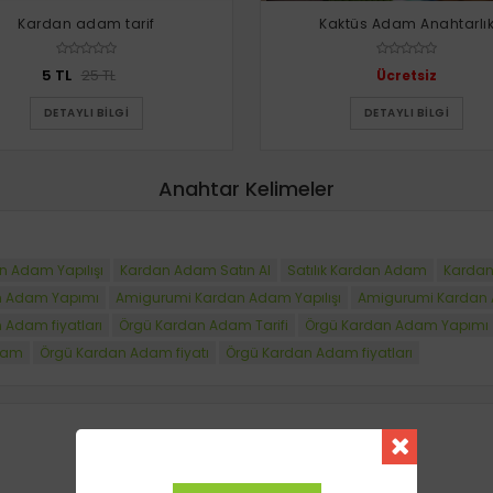
Kardan adam tarif
Kaktüs Adam Anahtarlı
5 TL
25 TL
Ücretsiz
DETAYLI BILGI
DETAYLI BILGI
Anahtar Kelimeler
n Adam Yapılışı
Kardan Adam Satın Al
Satılık Kardan Adam
Kardan
n Adam Yapımı
Amigurumi Kardan Adam Yapılışı
Amigurumi Kardan 
Adam fiyatları
Örgü Kardan Adam Tarifi
Örgü Kardan Adam Yapımı
Adam
Örgü Kardan Adam fiyatı
Örgü Kardan Adam fiyatları