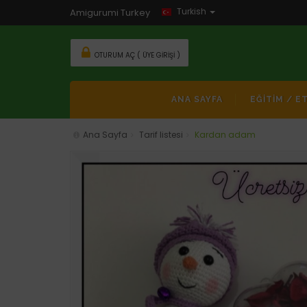
Turkish
Amigurumi Turkey
OTURUM AÇ ( ÜYE GIRIŞI )
ANA SAYFA
EĞİTİM / E
Ana Sayfa
Tarif listesi
Kardan adam