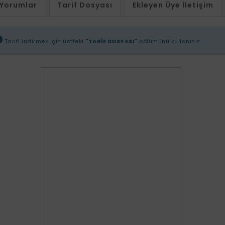
Yorumlar
Tarif Dosyası
Ekleyen Üye İletişim
Tarifi indirmek için üstteki
"TARİF DOSYASI"
bölümünü kullanınız...