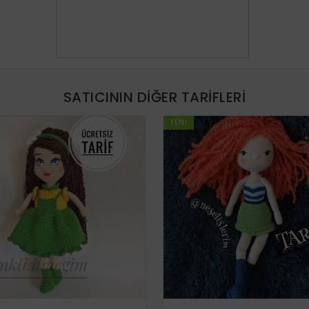
SATICININ DIĞER TARIFLERI
YENI