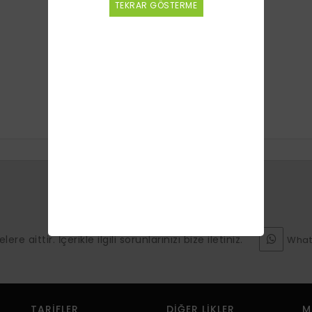
TEKRAR GÖSTERME
e aittir. İçerikle ilgili sorunlarınızı bize iletiniz.
What
TARIFLER
DIĞER LIKLER
M