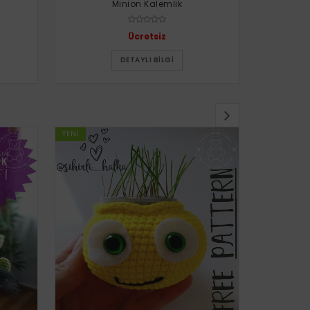
Minion Kalemlik
Uğur 
Ücretsiz
DETAYLI BILGI
YENI
YENI