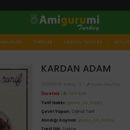
TKİNLİKLER
TARİFLER
VİDEOLU TARİFLER
SATILI
KARDAN ADAM
Yorum Oku/Yaz
Rating : ()
|
Ücretsiz
|
Tarif İndir
Telif Hakkı:
@esra_ca_hobby
Çeviri Yapan:
Orjinal Tarif
Alındığı Kaynak:
@esra_ca_hobby
Tarif Dili:
Türkçe