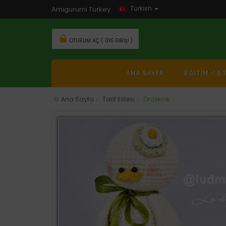
Turkish
Amigurumi Turkey
OTURUM AÇ ( ÜYE GIRIŞI )
ANA SAYFA
EĞİTİM / E
Ana Sayfa
Tarif listesi
Ördekcik