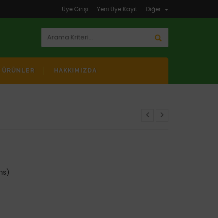
Üye Girişi
Yeni Üye Kayıt
Diğer
K ÜRÜNLER
HAKKIMIZDA
ns)