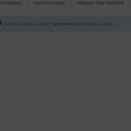
Yorumlar
Tarif Dosyası
Ekleyen Üye İletişim
Tarifi indirmek için üstteki
"TARİF DOSYASI"
bölümünü kullanınız...