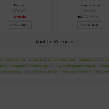
Karga
Erkek Tavşan
100 TL
175 TL
Ücretsiz
DETAYLI BILGI
DETAYLI BILGI
Anahtar Kelimeler
Ördekcik Satın Al
Satılık Ördekcik
Ördekcik fiyatı
Ördekcik fiyatları
A
ılışı
Amigurumi Ördekcik Satın Al
Satılık Amigurumi Ördekcik
Amigu
dekcik Yapılışı
Örgü Ördekcik Satın Al
Satılık Örgü Ördekcik
Örgü Ördek