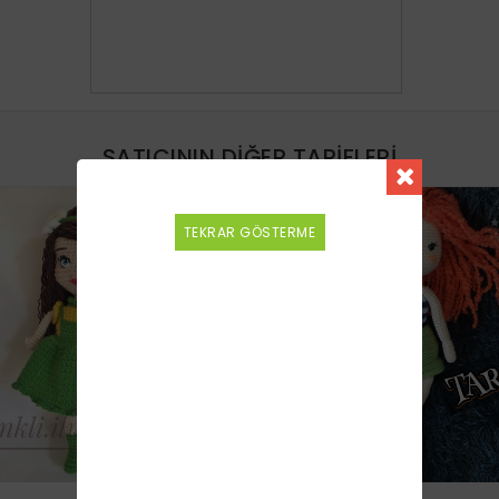
SATICININ DIĞER TARIFLERI
YENI
TEKRAR GÖSTERME