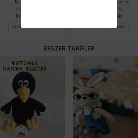
Kız Bebek
Truncu Saçlı Kız
Ücretsiz
Ücretsiz
DETAYLI BILGI
DETAYLI BILGI
BENZER TARIFLER