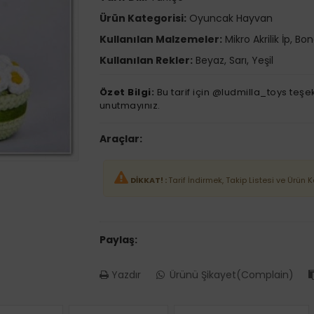
Ürün Kategorisi:
Oyuncak Hayvan
Kullanılan Malzemeler:
Mikro Akrilik İp, Bo
Kullanılan Rekler:
Beyaz, Sarı, Yeşil
Özet Bilgi:
Bu tarif için @ludmilla_toys teş
unutmayınız.
Araçlar:
DİKKAT! :
Tarif İndirmek, Takip Listesi ve Ürün 
Paylaş:
Yazdır
Ürünü Şikayet(Complain)