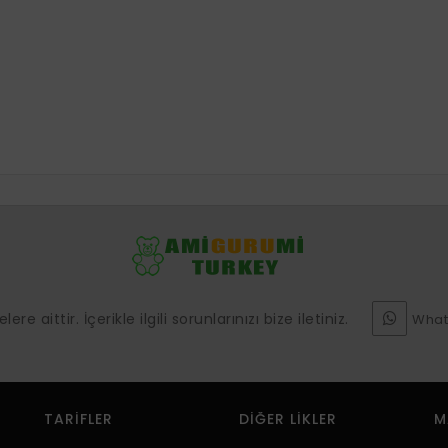
e aittir. İçerikle ilgili sorunlarınızı bize iletiniz.
What
TARIFLER
DIĞER LIKLER
M