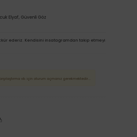
ncuk Elyaf, Güvenli Göz
ekkür ederiz. Kendisini insatagramdan takip etmeyi
Karşılaştırma vb. için oturum açmanız gerekmektedir....