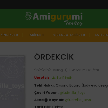
TKİNLİKLER
TARİFLER
VİDEOLU TARİFLER
SATILI
ÖRDEKCIK
Yorum Oku/Yaz
Rating : ()
|
Ücretsiz
|
Tarif İndir
Telif Hakkı:
Oksana Batora (lady eva desig
Çeviri Yapan:
@ludmilla_toys
Alındığı Kaynak:
@ludmilla_toys
Tarif Dili:
Türkçe