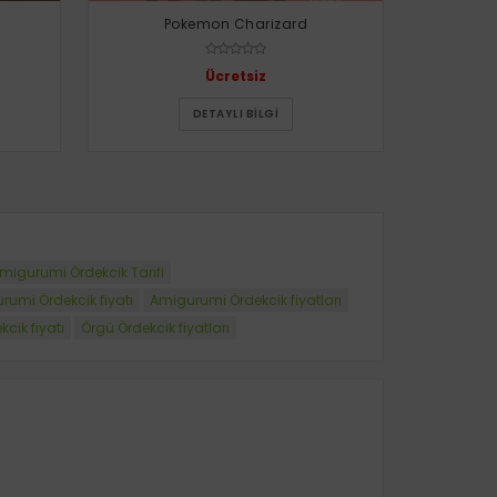
Pokemon Charizard
P
Ücretsiz
DETAYLI BILGI
migurumi Ördekcik Tarifi
rumi Ördekcik fiyatı
Amigurumi Ördekcik fiyatları
cik fiyatı
Örgü Ördekcik fiyatları