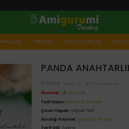
TKİNLİKLER
TARİFLER
VİDEOLU TARİFLER
SATILI
PANDA ANAHTARLI
Yorum Oku/Yaz
Rating : ()
|
Ücretsiz
|
Tarif İndir
Telif Hakkı:
@sevdali_ilmekler
Çeviri Yapan:
Orjinal Tarif
Alındığı Kaynak:
@sevdali_ilmekler
Tarif Dili:
Türkçe