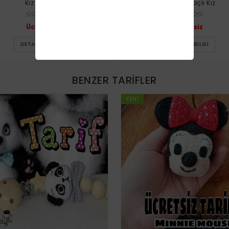
Kız Bebek
Truncu Saçlı Kız
Ücretsiz
Ücretsiz
DETAYLI BILGI
DETAYLI BILGI
BENZER TARIFLER
YENI