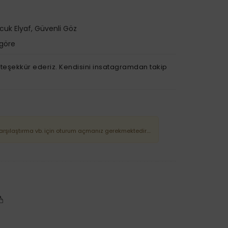
ncuk Elyaf, Güvenli Göz
 göre
e teşekkür ederiz. Kendisini insatagramdan takip
Karşılaştırma vb. için oturum açmanız gerekmektedir....