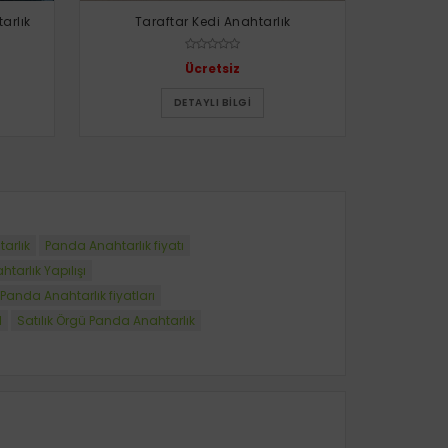
arlık
Taraftar Kedi Anahtarlık
Ücretsiz
DETAYLI BILGI
arlık
Panda Anahtarlık fiyatı
arlık Yapılışı
anda Anahtarlık fiyatları
l
Satılık Örgü Panda Anahtarlık