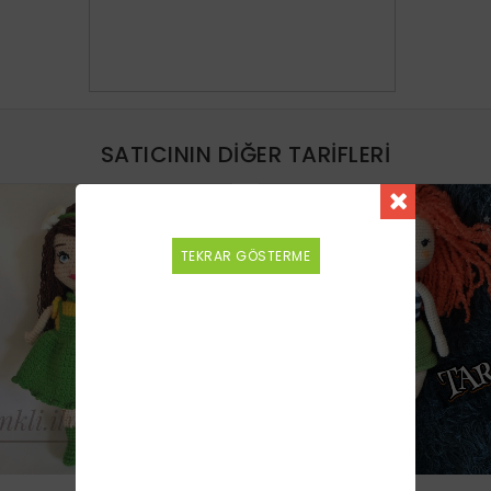
SATICININ DIĞER TARIFLERI
YENI
TEKRAR GÖSTERME