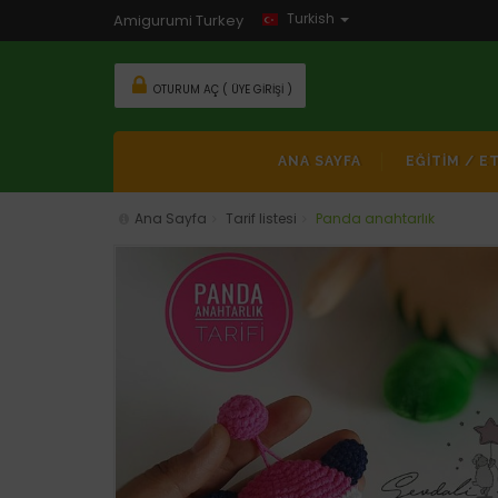
Turkish
Amigurumi Turkey
OTURUM AÇ ( ÜYE GIRIŞI )
ANA SAYFA
EĞİTİM / E
Ana Sayfa
Tarif listesi
Panda anahtarlık