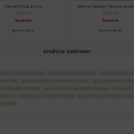
Panda Emzik Zinciri
Minnie (Mickey) Mause Anaht
Ücretsiz
Ücretsiz
DETAYLI BILGI
DETAYLI BILGI
Anahtar Kelimeler
Panda Anahtarlık Yapılışı
Panda Anahtarlık Satın Al
Satılık Panda Anaht
ık Tarifi
Amigurumi Panda Anahtarlık Yapımı
Amigurumi Panda Anaht
urumi Panda Anahtarlık
Amigurumi Panda Anahtarlık fiyatı
Amigurumi P
k Yapımı
Örgü Panda Anahtarlık Yapılışı
Örgü Panda Anahtarlık Satın A
fiyatları