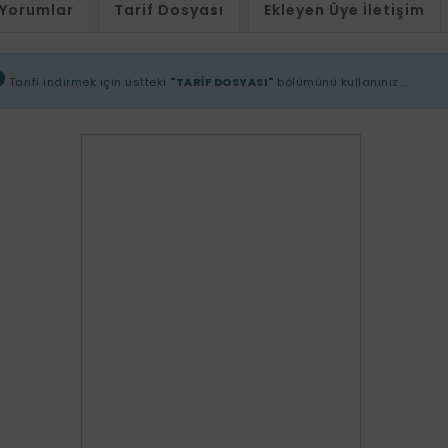
Yorumlar
Tarif Dosyası
Ekleyen Üye İletişim
Tarifi indirmek için üstteki
"TARİF DOSYASI"
bölümünü kullanınız...