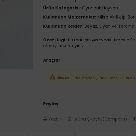
Ürün Kategorisi:
Oyuncak Hayvan
Kullanılan Malzemeler:
Mikro Akrilik İp, Bo
Kullanılan Rekler:
Beyaz, Siyah ve Tercihe
Özet Bilgi:
Bu tarif için @sevdali_ilmekler'
etmeyi unutmayınız.
Araçlar:
DİKKAT! :
Tarif İndirmek, Takip Listesi ve Ürün 
Paylaş:
Yazdır
Ürünü Şikayet(Complain)