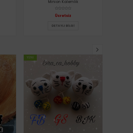
Minion Kalemlik
Uğur 
Ücretsiz
DETAYLI BILGI
YENI
YENI