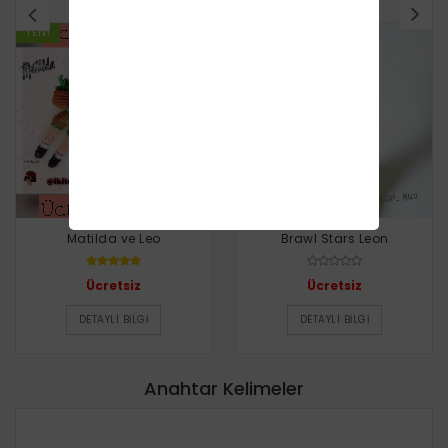
YENI
YENI
Matilda ve Leo
Brawl Stars Leon
Ücretsiz
Ücretsiz
DETAYLI BILGI
DETAYLI BILGI
Anahtar Kelimeler