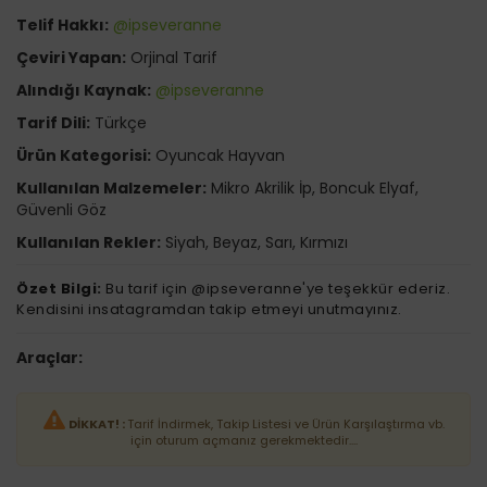
Telif Hakkı:
@ipseveranne
Çeviri Yapan:
Orjinal Tarif
Alındığı Kaynak:
@ipseveranne
Tarif Dili:
Türkçe
Ürün Kategorisi:
Oyuncak Hayvan
Kullanılan Malzemeler:
Mikro Akrilik İp, Boncuk Elyaf,
Güvenli Göz
Kullanılan Rekler:
Siyah, Beyaz, Sarı, Kırmızı
Özet Bilgi:
Bu tarif için @ipseveranne'ye teşekkür ederiz.
Kendisini insatagramdan takip etmeyi unutmayınız.
Araçlar:
DİKKAT! :
Tarif İndirmek, Takip Listesi ve Ürün Karşılaştırma vb.
için oturum açmanız gerekmektedir....