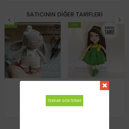
SATICININ DIĞER TARIFLERI
YENI
YENI
Tavşan
Kız Bebek
Ücretsiz
Ücretsiz
TEKRAR GÖSTERME
DETAYLI BILGI
DETAYLI BILGI
BENZER TARIFLER