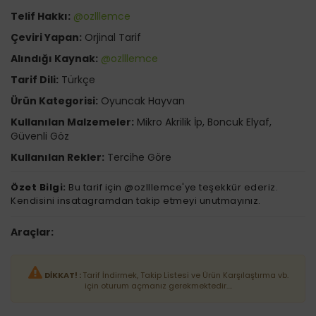
Telif Hakkı:
@ozlllemce
Çeviri Yapan:
Orjinal Tarif
Alındığı Kaynak:
@ozlllemce
Tarif Dili:
Türkçe
Ürün Kategorisi:
Oyuncak Hayvan
Kullanılan Malzemeler:
Mikro Akrilik İp, Boncuk Elyaf,
Güvenli Göz
Kullanılan Rekler:
Tercihe Göre
Özet Bilgi:
Bu tarif için @ozlllemce'ye teşekkür ederiz.
Kendisini insatagramdan takip etmeyi unutmayınız.
Araçlar:
DİKKAT! :
Tarif İndirmek, Takip Listesi ve Ürün Karşılaştırma vb.
için oturum açmanız gerekmektedir....