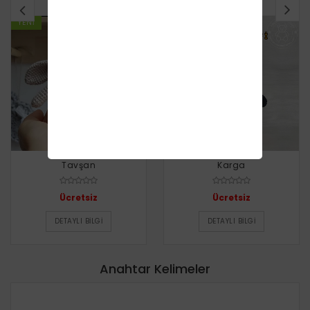
YENI
YENI
Tavşan
Karga
Ücretsiz
Ücretsiz
DETAYLI BILGI
DETAYLI BILGI
Anahtar Kelimeler