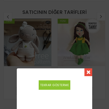
SATICININ DIĞER TARIFLERI
YENI
YENI
Tavşan
Kız Bebek
Ücretsiz
Ücretsiz
TEKRAR GÖSTERME
DETAYLI BILGI
DETAYLI BILGI
BENZER TARIFLER