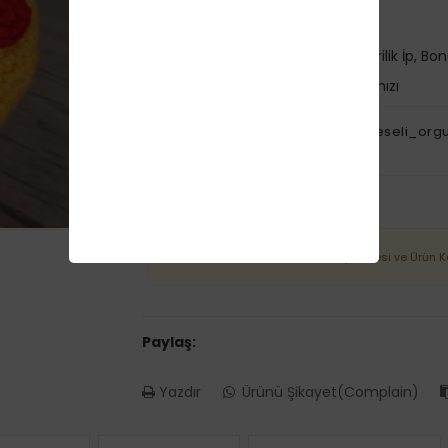
Ürün Kategorisi:
Diğer
Kullanılan Malzemeler:
Mikro Akrilik İp, Bo
Kullanılan Rekler:
Sarı, Siyah, Kırmızı
Özet Bilgi:
Bu tarif için @kucuk_neseli_org
takip etmeyi unutmayınız.
Araçlar:
DİKKAT! :
Tarif İndirmek, Takip Listesi ve Ürün 
Paylaş:
Yazdır
Ürünü Şikayet(Complain)