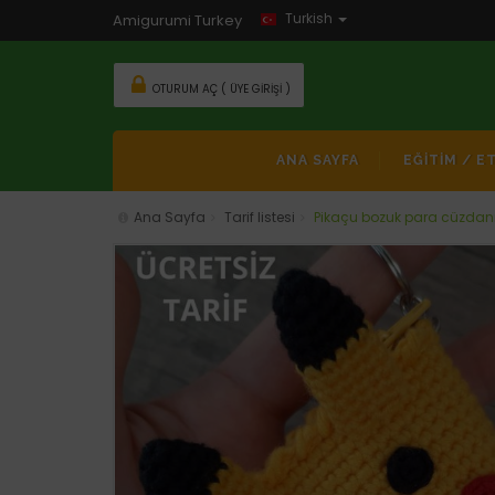
Turkish
Amigurumi Turkey
OTURUM AÇ ( ÜYE GIRIŞI )
ANA SAYFA
EĞİTİM / E
Ana Sayfa
Tarif listesi
Pikaçu bozuk para cüzdan