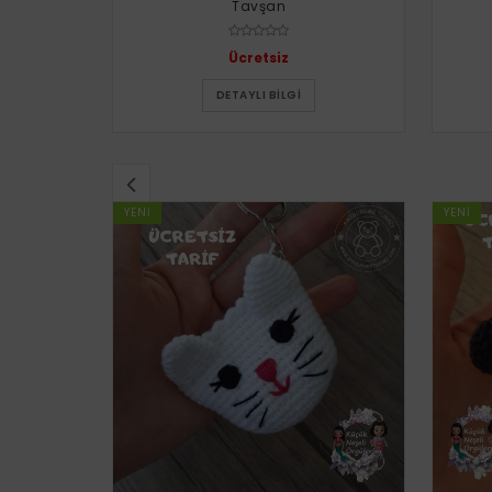
Tavşan
Ücretsiz
DETAYLI BILGI
YENI
YENI