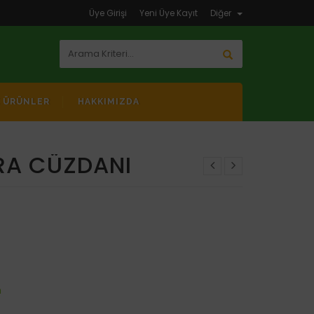
Üye Girişi
Yeni Üye Kayıt
Diğer
K ÜRÜNLER
HAKKIMIZDA
RA CÜZDANI
m