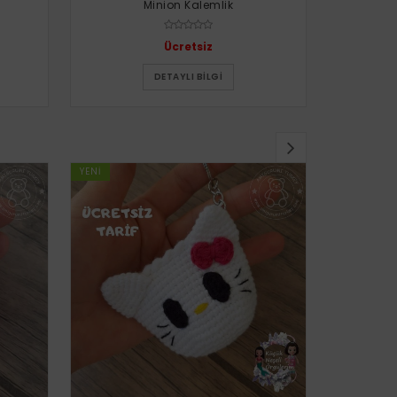
Minion Kalemlik
Uğur 
Ücretsiz
DETAYLI BILGI
YENI
YENI