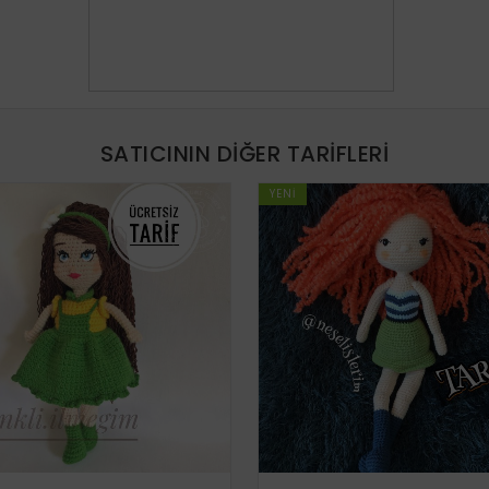
SATICININ DIĞER TARIFLERI
YENI