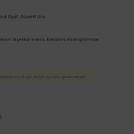
ncuk Elyaf, Güvenli Göz
ulerim teşekkür ederiz. Kendisini insatagramdan
Karşılaştırma vb. için oturum açmanız gerekmektedir....