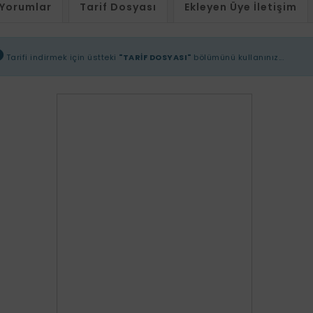
Yorumlar
Tarif Dosyası
Ekleyen Üye İletişim
Tarifi indirmek için üstteki
"TARİF DOSYASI"
bölümünü kullanınız...