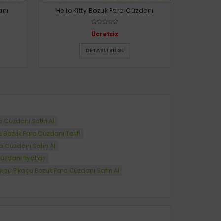
anı
Hello Kitty Bozuk Para Cüzdanı
Ayıc
Ücretsiz
DETAYLI BILGI
a Cüzdanı Satın Al
 Bozuk Para Cüzdanı Tarifi
a Cüzdanı Satın Al
zdanı fiyatları
Örgü Pikaçu Bozuk Para Cüzdanı Satın Al