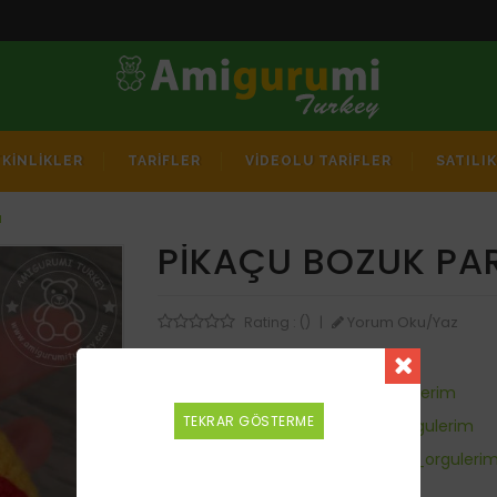
TKİNLİKLER
TARİFLER
VİDEOLU TARİFLER
SATILI
ı
PIKAÇU BOZUK PA
Yorum Oku/Yaz
Rating : ()
|
Ücretsiz
|
Tarif İndir
Telif Hakkı:
@kucuk_neseli_orgulerim
TEKRAR GÖSTERME
Çeviri Yapan:
@kucuk_neseli_orgulerim
Alındığı Kaynak:
@kucuk_neseli_orguleri
Tarif Dili:
Türkçe