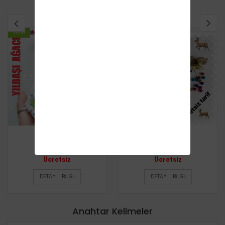
BENZER TARIFLER
YENI
YENI
Yılbaşı Ağacı
Yeni Yıl Geyiği
Ücretsiz
Ücretsiz
DETAYLI BILGI
DETAYLI BILGI
Anahtar Kelimeler