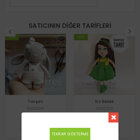
SATICININ DIĞER TARIFLERI
YENI
YENI
Tavşan
Kız Bebek
Ücretsiz
Ücretsiz
DETAYLI BILGI
DETAYLI BILGI
TEKRAR GÖSTERME