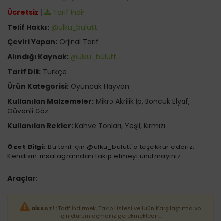
Ücretsiz
|
Tarif İndir
Telif Hakkı:
@ulku_bulutt
Çeviri Yapan:
Orjinal Tarif
Alındığı Kaynak:
@ulku_bulutt
Tarif Dili:
Türkçe
Ürün Kategorisi:
Oyuncak Hayvan
Kullanılan Malzemeler:
Mikro Akrilik İp, Boncuk Elyaf,
Güvenli Göz
Kullanılan Rekler:
Kahve Tonları, Yeşil, Kırmızı
Özet Bilgi:
Bu tarif için @ulku_bulutt'a teşekkür ederiz.
Kendisini insatagramdan takip etmeyi unutmayınız.
Araçlar:
DİKKAT! :
Tarif İndirmek, Takip Listesi ve Ürün Karşılaştırma vb.
için oturum açmanız gerekmektedir....