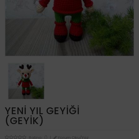
YENI YIL GEYIĞI
(GEYIK)
Yorum Oku/Yaz
Rating : ()
|