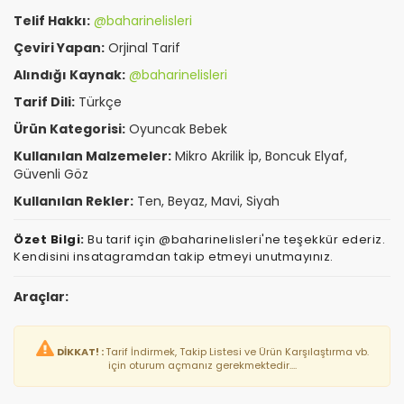
Telif Hakkı:
@baharinelisleri
Çeviri Yapan:
Orjinal Tarif
Alındığı Kaynak:
@baharinelisleri
Tarif Dili:
Türkçe
Ürün Kategorisi:
Oyuncak Bebek
Kullanılan Malzemeler:
Mikro Akrilik İp, Boncuk Elyaf,
Güvenli Göz
Kullanılan Rekler:
Ten, Beyaz, Mavi, Siyah
Özet Bilgi:
Bu tarif için @baharinelisleri'ne teşekkür ederiz.
Kendisini insatagramdan takip etmeyi unutmayınız.
Araçlar:
DİKKAT! :
Tarif İndirmek, Takip Listesi ve Ürün Karşılaştırma vb.
için oturum açmanız gerekmektedir....