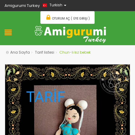
Turkish
Amigurumi Turkey
OTURUM AÇ ( ÜYE GIRIŞI )
Ana Sayfa
Tarif listesi
Chun-li kız bebek