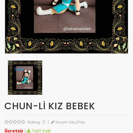
CHUN-LI KIZ BEBEK
Yorum Oku/Yaz
Rating : ()
|
Ücretsiz
|
Tarif İndir