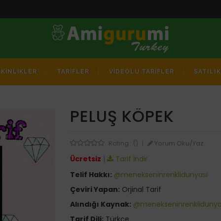
TKİNLİKLER
TARİFLER
VİDEOLU TARİFLER
SATILI
PELUŞ KÖPEK
Yorum Oku/Yaz
Rating : ()
|
Ücretsiz
|
Tarif İndir
Telif Hakkı:
@menekseninrenklidunyasi
Çeviri Yapan:
Orjinal Tarif
Alındığı Kaynak:
@menekseninrenklidunya
Tarif Dili:
Türkçe