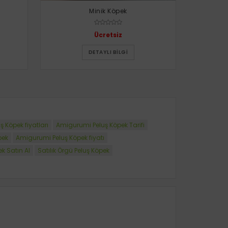
Minik Köpek
Ücretsiz
DETAYLI BILGI
ş Köpek fiyatları
Amigurumi Peluş Köpek Tarifi
pek
Amigurumi Peluş Köpek fiyatı
k Satın Al
Satılık Örgü Peluş Köpek