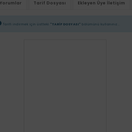
Yorumlar
Tarif Dosyası
Ekleyen Üye İletişim
Tarifi indirmek için üstteki
"TARİF DOSYASI"
bölümünü kullanınız...