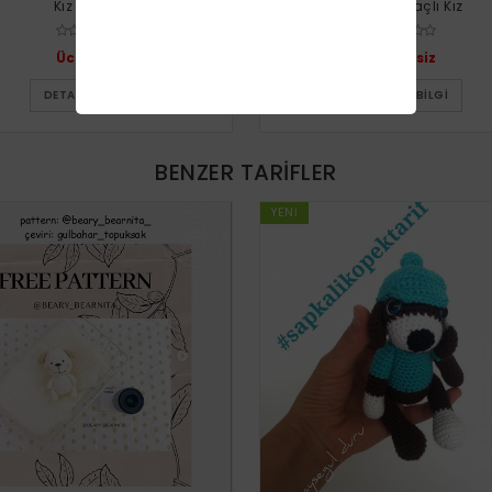
Kız Bebek
Truncu Saçlı Kız
Ücretsiz
Ücretsiz
DETAYLI BILGI
DETAYLI BILGI
BENZER TARIFLER
YENI