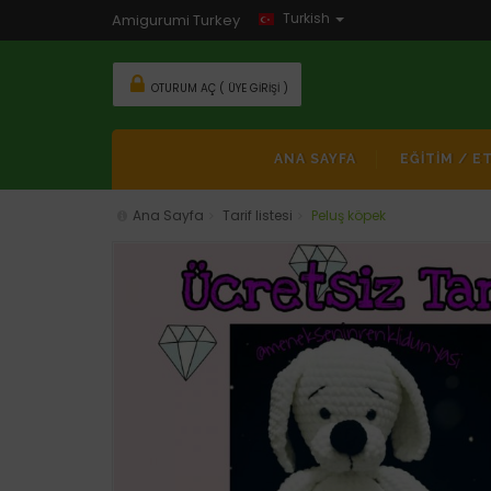
Turkish
Amigurumi Turkey
OTURUM AÇ ( ÜYE GIRIŞI )
ANA SAYFA
EĞİTİM / E
Ana Sayfa
Tarif listesi
Peluş köpek