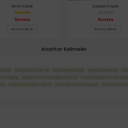
Minik Köpek
Şapkalı Köpek
Ücretsiz
Ücretsiz
DETAYLI BILGI
DETAYLI BILGI
Anahtar Kelimeler
apılışı
Peluş Köpek Satın Al
Satılık Peluş Köpek
Peluş Köpek fiyatı
Pelu
ek Yapılışı
Amigurumi Peluş Köpek Satın Al
Satılık Amigurumi Peluş Kö
ifi
Örgü Peluş Köpek Yapımı
Örgü Peluş Köpek Yapılışı
Örgü Peluş Köpe