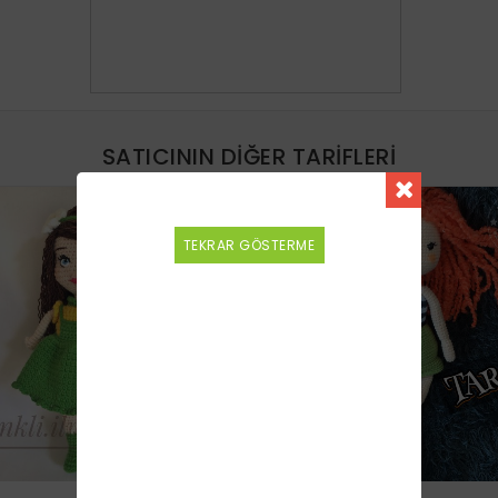
SATICININ DIĞER TARIFLERI
YENI
TEKRAR GÖSTERME