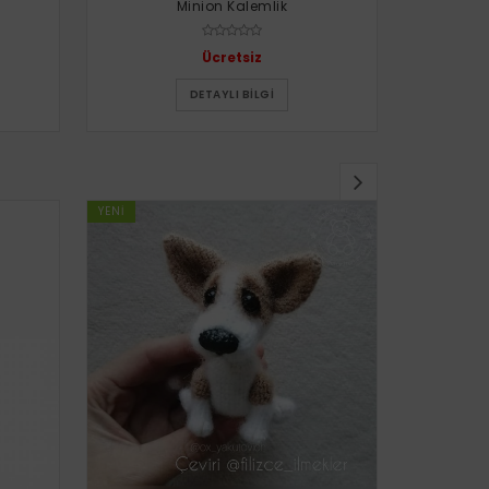
Minion Kalemlik
Uğur 
Ücretsiz
DETAYLI BILGI
YENI
YENI