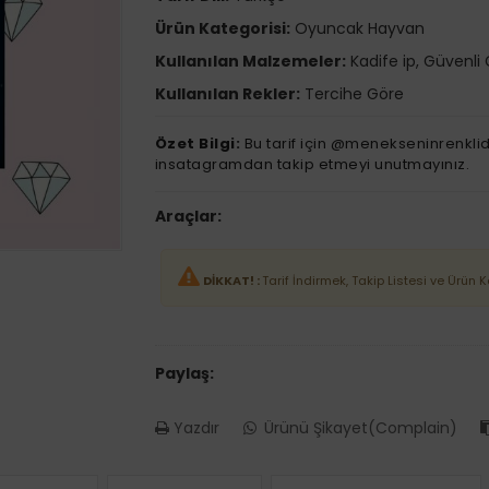
Ürün Kategorisi:
Oyuncak Hayvan
Kullanılan Malzemeler:
Kadife ip, Güvenli 
Kullanılan Rekler:
Tercihe Göre
Özet Bilgi:
Bu tarif için @menekseninrenklid
insatagramdan takip etmeyi unutmayınız.
Araçlar:
DİKKAT! :
Tarif İndirmek, Takip Listesi ve Ürün 
Paylaş:
Yazdır
Ürünü Şikayet(Complain)