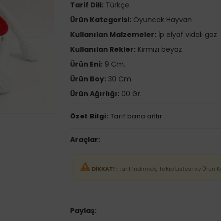
Tarif Dili:
Türkçe
Ürün Kategorisi:
Oyuncak Hayvan
Kullanılan Malzemeler:
İp elyaf vidalı göz
Kullanılan Rekler:
Kırmızı beyaz
Ürün Eni:
9 Cm.
Ürün Boy:
30 Cm.
Ürün Ağırlığı:
00 Gr.
Özet Bilgi:
Tarif bana aittır
Araçlar:
DİKKAT! :
Tarif İndirmek, Takip Listesi ve Ürün 
Paylaş: