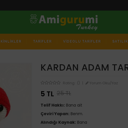
TKİNLİKLER
TARİFLER
VİDEOLU TARİFLER
SATILI
KARDAN ADAM TAR
Yorum Oku/Yaz
Rating : ()
|
5 TL
25 TL
Telif Hakkı:
Bana ait
Çeviri Yapan:
Benm.
Alındığı Kaynak:
Bana