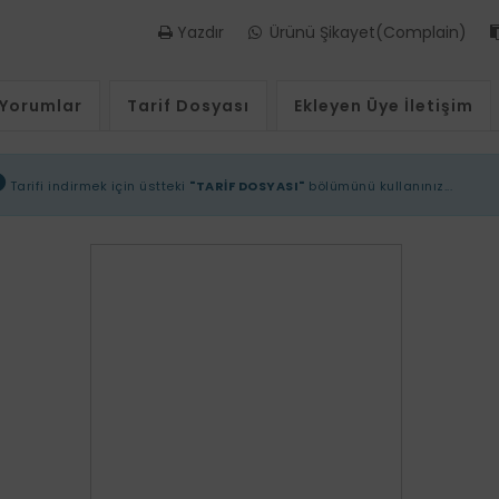
Yazdır
Ürünü Şikayet(Complain)
Yorumlar
Tarif Dosyası
Ekleyen Üye İletişim
Tarifi indirmek için üstteki
"TARİF DOSYASI"
bölümünü kullanınız...