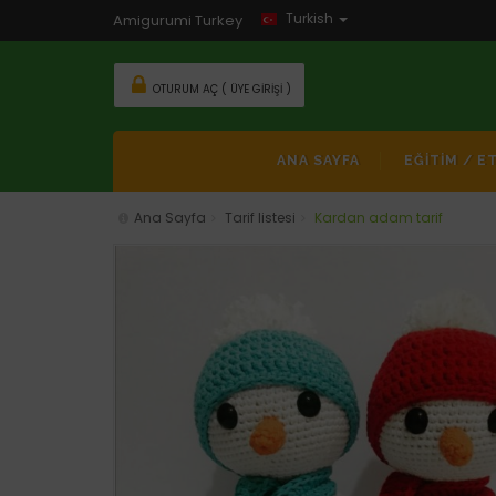
Turkish
Amigurumi Turkey
OTURUM AÇ ( ÜYE GIRIŞI )
ANA SAYFA
EĞİTİM / E
Ana Sayfa
Tarif listesi
Kardan adam tarif