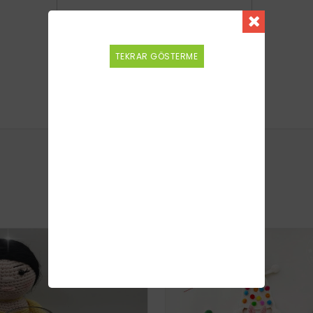
TEKRAR GÖSTERME
SATICININ DIĞER TARIFLERI
BENZER TARIFLER
YENI