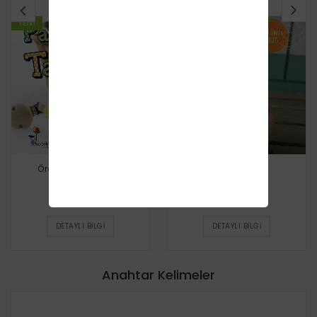
YENI
YENI
Ördek Emzik Zinciri
Tüylü Ördek
Ücretsiz
Ücretsiz
DETAYLI BILGI
DETAYLI BILGI
Anahtar Kelimeler