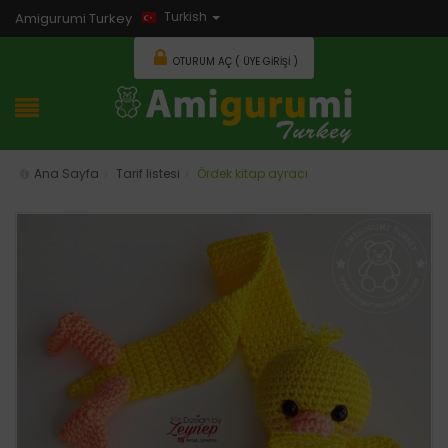
Turkish
Amigurumi Turkey
OTURUM AÇ ( ÜYE GIRIŞI )
Ana Sayfa
Tarif listesi
Ördek kitap ayracı