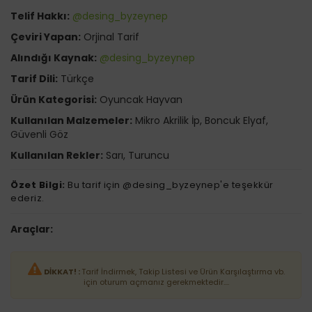
Telif Hakkı:
@desing_byzeynep
Çeviri Yapan:
Orjinal Tarif
Alındığı Kaynak:
@desing_byzeynep
Tarif Dili:
Türkçe
Ürün Kategorisi:
Oyuncak Hayvan
Kullanılan Malzemeler:
Mikro Akrilik İp, Boncuk Elyaf,
Güvenli Göz
Kullanılan Rekler:
Sarı, Turuncu
Özet Bilgi:
Bu tarif için @desing_byzeynep'e teşekkür
ederiz.
Araçlar:
DİKKAT! :
Tarif İndirmek, Takip Listesi ve Ürün Karşılaştırma vb.
için oturum açmanız gerekmektedir....