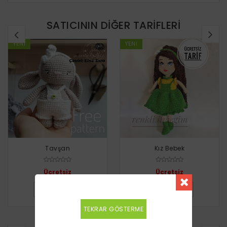
SATICININ DIĞER TARIFLERI
YENI
YENI
Tavşan
Kız Bebek
Ücretsiz
Ücretsiz
DETAYLI BILGI
DETAYLI BILGI
TEKRAR GÖSTERME
BENZER TARIFLER