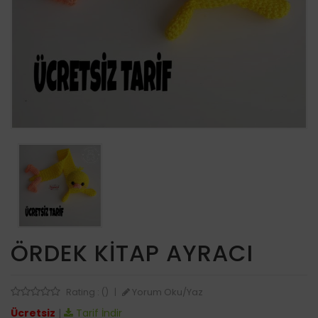
ÖRDEK KITAP AYRACI
Yorum Oku/Yaz
Rating : ()
|
Ücretsiz
|
Tarif İndir