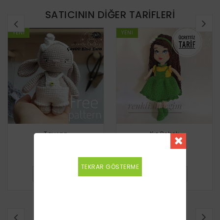
SATICININ DIĞER TARIFLERI
YENI
YENI
Tavşan
Kız Bebek
Ücretsiz
Ücretsiz
TEKRAR GÖSTERME
DETAYLI BILGI
DETAYLI BILGI
BENZER TARIFLER