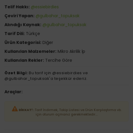
Telif Hakkı:
@essiebirdies
Çeviri Yapan:
@gulbahar_topuksak
Alındığı Kaynak:
@gulbahar_topuksak
Tarif Dili:
Türkçe
Ürün Kategorisi:
Diğer
Kullanılan Malzemeler:
Mikro Akrilik İp
Kullanılan Rekler:
Tercihe Göre
Özet Bilgi:
Bu tarif için @essiebirdies ve
@gulbahar_topuksak'a teşekkür ederiz.
Araçlar:
DİKKAT! :
Tarif İndirmek, Takip Listesi ve Ürün Karşılaştırma vb.
için oturum açmanız gerekmektedir....