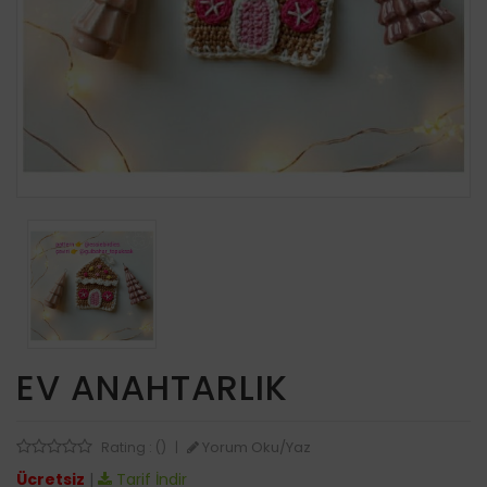
EV ANAHTARLIK
Yorum Oku/Yaz
Rating : ()
|
Ücretsiz
|
Tarif İndir