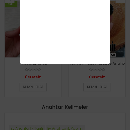
YENI
YENI
Tilki Anahtarlık
Minnie (Mickey) Mause Anahtarl
Ücretsiz
Ücretsiz
DETAYLI BILGI
DETAYLI BILGI
Anahtar Kelimeler
Ev Anahtarlık Tarifi
Ev Anahtarlık Yapımı