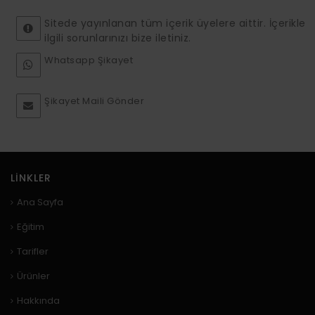
Sitede yayınlanan tüm içerik üyelere aittir. İçerikle
ilgili sorunlarınızı bize iletiniz.
Whatsapp Şikayet
Şikayet Maili Gönder
LINKLER
Ana Sayfa
Eğitim
Tarifler
Ürünler
Hakkında