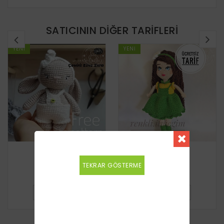
SATICININ DIĞER TARIFLERI
YENI
YENI
Tavşan
Kız Bebek
TEKRAR GÖSTERME
Ücretsiz
Ücretsiz
DETAYLI BILGI
DETAYLI BILGI