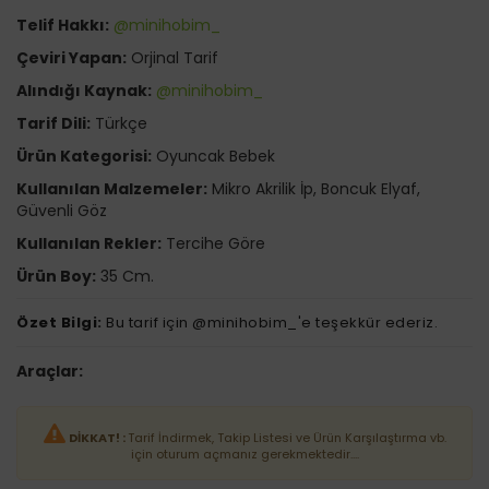
Telif Hakkı:
@minihobim_
Çeviri Yapan:
Orjinal Tarif
Alındığı Kaynak:
@minihobim_
Tarif Dili:
Türkçe
Ürün Kategorisi:
Oyuncak Bebek
Kullanılan Malzemeler:
Mikro Akrilik İp, Boncuk Elyaf,
Güvenli Göz
Kullanılan Rekler:
Tercihe Göre
Ürün Boy:
35 Cm.
Özet Bilgi:
Bu tarif için @minihobim_'e teşekkür ederiz.
Araçlar:
DİKKAT! :
Tarif İndirmek, Takip Listesi ve Ürün Karşılaştırma vb.
için oturum açmanız gerekmektedir....