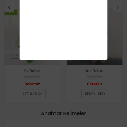
BENZER TARIFLER
YENI
YENI
Kız Bebek
İdil Bebek
Ücretsiz
Ücretsiz
DETAYLI BILGI
DETAYLI BILGI
Anahtar Kelimeler