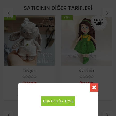
SATICININ DIĞER TARIFLERI
YENI
YENI
Tavşan
Kız Bebek
Ücretsiz
Ücretsiz
DETAYLI BILGI
DETAYLI BILGI
TEKRAR GÖSTERME
BENZER TARIFLER