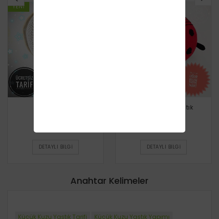
YENI
YENI
Ay Yastık
Uğur Böceği Yastık
Ücretsiz
Ücretsiz
DETAYLI BILGI
DETAYLI BILGI
Anahtar Kelimeler
Küçük Kuzu Yastık Tarifi
Küçük Kuzu Yastık Yapımı