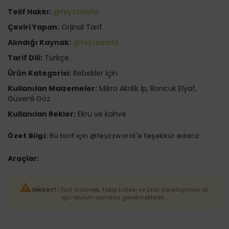
Telif Hakkı:
@feyzzworld
Çeviri Yapan:
Orjinal Tarif
Alındığı Kaynak:
@feyzzworld
Tarif Dili:
Türkçe
Ürün Kategorisi:
Bebekler İçin
Kullanılan Malzemeler:
Mikro Akrilik İp, Boncuk Elyaf,
Güvenli Göz
Kullanılan Rekler:
Ekru ve kahve
Özet Bilgi:
Bu tarif için @feyzzworld'e teşekkür ederiz.
Araçlar:
DİKKAT! :
Tarif İndirmek, Takip Listesi ve Ürün Karşılaştırma vb.
için oturum açmanız gerekmektedir....