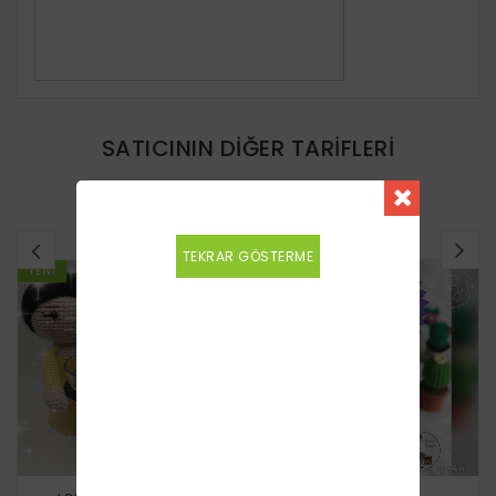
SATICININ DIĞER TARIFLERI
BENZER TARIFLER
TEKRAR GÖSTERME
YENI
YENI