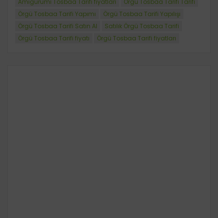
Amigurumi Tosbaa Tarifi fiyatları
Örgü Tosbaa Tarifi Tarifi
Örgü Tosbaa Tarifi Yapımı
Örgü Tosbaa Tarifi Yapılışı
Örgü Tosbaa Tarifi Satın Al
Satılık Örgü Tosbaa Tarifi
Örgü Tosbaa Tarifi fiyatı
Örgü Tosbaa Tarifi fiyatları