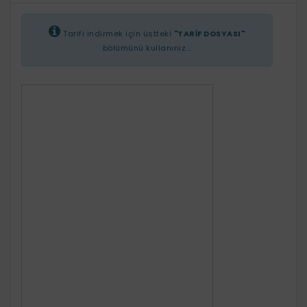
Tarifi indirmek için üstteki
"TARİF DOSYASI"
bölümünü kullanınız...