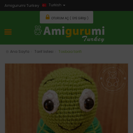
Turkish
Amigurumi Turkey
OTURUM AÇ ( ÜYE GIRIŞI )
Ana Sayfa
Tarif listesi
Tosbaa tarifi