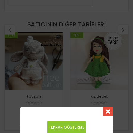
SATICININ DIĞER TARIFLERI
YENI
YENI
Tavşan
Kız Bebek
Ücretsiz
Ücretsiz
DETAYLI BILGI
DETAYLI BILGI
TEKRAR GÖSTERME