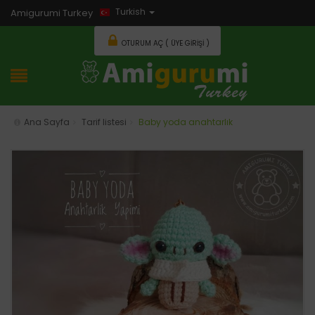
Turkish
Amigurumi Turkey
OTURUM AÇ ( ÜYE GIRIŞI )
Ana Sayfa
Tarif listesi
Baby yoda anahtarlık