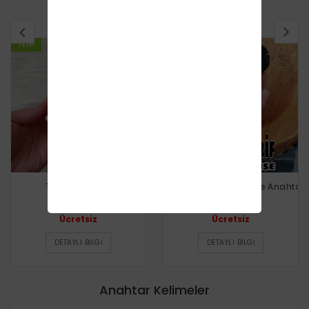
BENZER TARIFLER
YENI
YENI
Tilki Anahtarlık
Minnie (Mickey) Mause Anahtarl
Ücretsiz
Ücretsiz
DETAYLI BILGI
DETAYLI BILGI
Anahtar Kelimeler