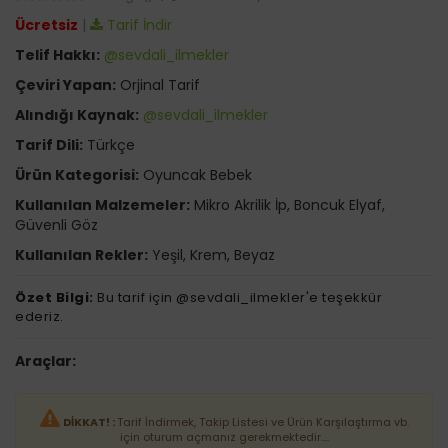
Ücretsiz
|
Tarif İndir
Telif Hakkı:
@sevdali_ilmekler
Çeviri Yapan:
Orjinal Tarif
Alındığı Kaynak:
@sevdali_ilmekler
Tarif Dili:
Türkçe
Ürün Kategorisi:
Oyuncak Bebek
Kullanılan Malzemeler:
Mikro Akrilik İp, Boncuk Elyaf,
Güvenli Göz
Kullanılan Rekler:
Yeşil, Krem, Beyaz
Özet Bilgi:
Bu tarif için @sevdali_ilmekler'e teşekkür
ederiz.
Araçlar:
DİKKAT! :
Tarif İndirmek, Takip Listesi ve Ürün Karşılaştırma vb.
için oturum açmanız gerekmektedir....