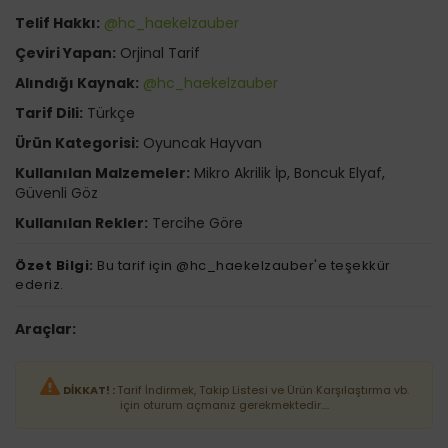
Telif Hakkı:
@hc_haekelzauber
Çeviri Yapan:
Orjinal Tarif
Alındığı Kaynak:
@hc_haekelzauber
Tarif Dili:
Türkçe
Ürün Kategorisi:
Oyuncak Hayvan
Kullanılan Malzemeler:
Mikro Akrilik İp, Boncuk Elyaf,
Güvenli Göz
Kullanılan Rekler:
Tercihe Göre
Özet Bilgi:
Bu tarif için @hc_haekelzauber'e teşekkür
ederiz.
Araçlar:
DİKKAT! :
Tarif İndirmek, Takip Listesi ve Ürün Karşılaştırma vb.
için oturum açmanız gerekmektedir....