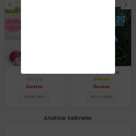
YENI
YENI
Aşçı Baykuş
Baykuş Anahtarlık
Ücretsiz
Ücretsiz
DETAYLI BILGI
DETAYLI BILGI
Anahtar Kelimeler