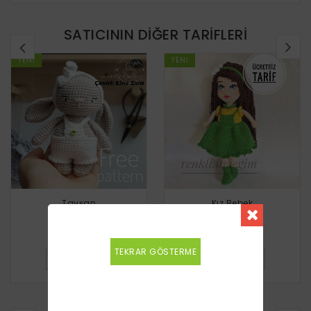
SATICININ DIĞER TARIFLERI
YENI
YENI
Tavşan
Kız Bebek
Ücretsiz
Ücretsiz
TEKRAR GÖSTERME
DETAYLI BILGI
DETAYLI BILGI
BENZER TARIFLER