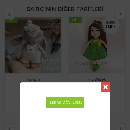
SATICININ DIĞER TARIFLERI
YENI
YENI
Tavşan
Kız Bebek
Ücretsiz
Ücretsiz
TEKRAR GÖSTERME
DETAYLI BILGI
DETAYLI BILGI
BENZER TARIFLER