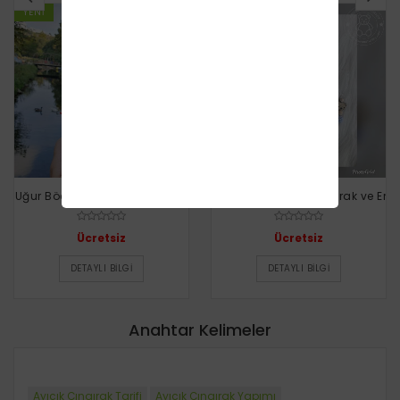
YENI
YENI
Uğur Böceği Cadella Çıngırak
Balyanak Ayıcık Çıngırak ve Emzi
Ücretsiz
Ücretsiz
DETAYLI BILGI
DETAYLI BILGI
Anahtar Kelimeler
Ayıcık Çıngırak Tarifi
Ayıcık Çıngırak Yapımı