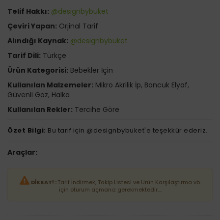
Telif Hakkı:
@designbybuket
Çeviri Yapan:
Orjinal Tarif
Alındığı Kaynak:
@designbybuket
Tarif Dili:
Türkçe
Ürün Kategorisi:
Bebekler İçin
Kullanılan Malzemeler:
Mikro Akrilik İp, Boncuk Elyaf,
Güvenli Göz, Halka
Kullanılan Rekler:
Tercihe Göre
Özet Bilgi:
Bu tarif için @designbybuket'e teşekkür ederiz.
Araçlar:
DİKKAT! :
Tarif İndirmek, Takip Listesi ve Ürün Karşılaştırma vb.
için oturum açmanız gerekmektedir....