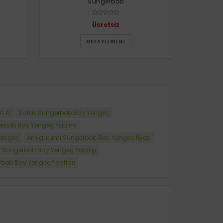
Süngerbob
Ücretsiz
DETAYLI BILGI
n Al
Satılık Süngerbob Bay Yengeç
rbob Bay Yengeç Yapımı
Yengeç
Amigurumi Süngerbob Bay Yengeç fiyatı
 Süngerbob Bay Yengeç Yapılışı
bob Bay Yengeç fiyatları