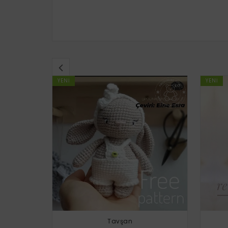
YENI
YENI
Tavşan