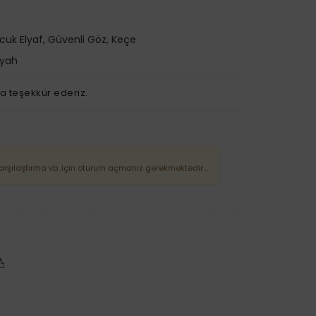
oncuk Elyaf, Güvenli Göz, Keçe
iyah
a teşekkür ederiz.
Karşılaştırma vb. için oturum açmanız gerekmektedir....