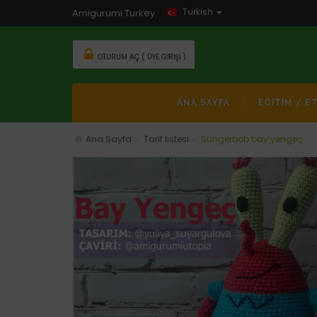
Turkish
Amigurumi Turkey
OTURUM AÇ ( ÜYE GIRIŞI )
ANA SAYFA
EĞİTİM / E
Ana Sayfa
Tarif listesi
Süngerbob bay yengeç