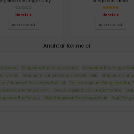
üngerbob Salyangoz Gary
Süngerbob Patrick
Ücretsiz
Ücretsiz
DETAYLI BILGI
DETAYLI BILGI
Anahtar Kelimeler
eç Yapımı
Süngerbob Bay Yengeç Yapılışı
Süngerbob Bay Yengeç Satı
 fiyatları
Amigurumi Süngerbob Bay Yengeç Tarifi
Amigurumi Sünge
mi Süngerbob Bay Yengeç Satın Al
Satılık Amigurumi Süngerbob Bay 
üngerbob Bay Yengeç Tarifi
Örgü Süngerbob Bay Yengeç Yapımı
Örgü
 Süngerbob Bay Yengeç
Örgü Süngerbob Bay Yengeç fiyatı
Örgü Sünger