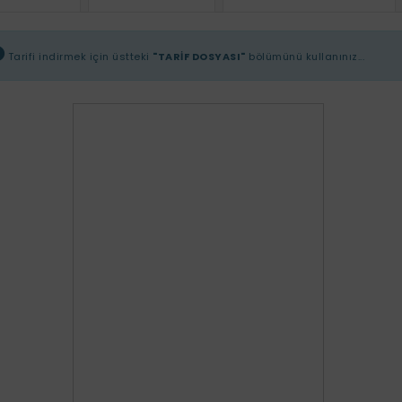
Tarifi indirmek için üstteki
"TARİF DOSYASI"
bölümünü kullanınız...