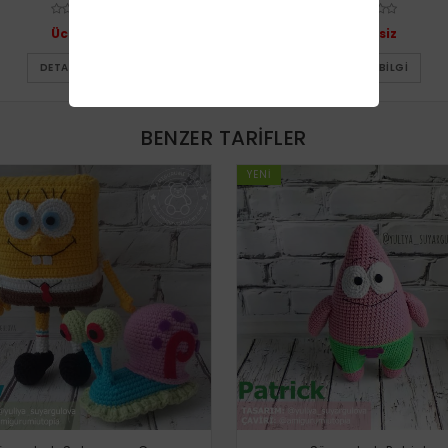
Ücretsiz
Ücretsiz
DETAYLI BILGI
DETAYLI BILGI
BENZER TARIFLER
YENI