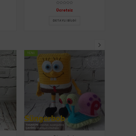
Ücretsiz
DETAYLI BILGI
YENI
YENI