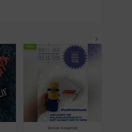
YENI
YENI
Minion Kalemlik
Uğur 