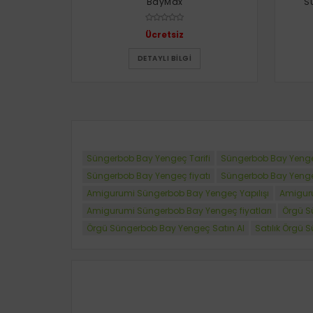
BayMax
S
Ücretsiz
DETAYLI BILGI
Süngerbob Bay Yengeç Tarifi
Süngerbob Bay Yeng
Süngerbob Bay Yengeç fiyatı
Süngerbob Bay Yengeç
Amigurumi Süngerbob Bay Yengeç Yapılışı
Amiguru
Amigurumi Süngerbob Bay Yengeç fiyatları
Örgü S
Örgü Süngerbob Bay Yengeç Satın Al
Satılık Örgü