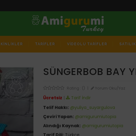
TKİNLİKLER
TARİFLER
VİDEOLU TARİFLER
SATILI
SÜNGERBOB BAY 
Yorum Oku/Yaz
Rating : ()
|
Ücretsiz
|
Tarif İndir
Telif Hakkı:
@yuliya_suyargulova
Çeviri Yapan:
@amigurumiutopia
Alındığı Kaynak:
@amigurumiutopia
Tarif Dili:
Türkçe