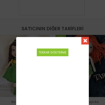
SATICININ DIĞER TARIFLERI
YENI
TEKRAR GÖSTERME
Kız Bebek
Truncu Saçlı Kız