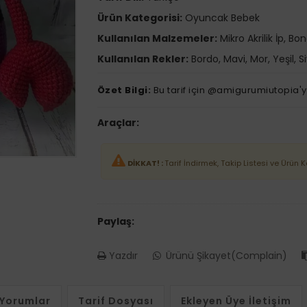
Ürün Kategorisi:
Oyuncak Bebek
Kullanılan Malzemeler:
Mikro Akrilik İp, B
Kullanılan Rekler:
Bordo, Mavi, Mor, Yeşil, S
Özet Bilgi:
Bu tarif için @amigurumiutopia'y
Araçlar:
DİKKAT! :
Tarif İndirmek, Takip Listesi ve Ürün 
Paylaş:
Yazdır
Ürünü Şikayet(Complain)
Yorumlar
Tarif Dosyası
Ekleyen Üye İletişim