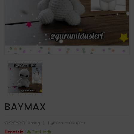
BAYMAX
Yorum Oku/Yaz
Rating : ()
|
Ücretsiz
|
Tarif İndir