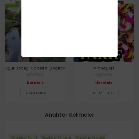
YENI
YENI
Uğur Böceği Cadella Çıngırak
Minnoş Kız
Ücretsiz
Ücretsiz
DETAYLI BILGI
DETAYLI BILGI
Anahtar Kelimeler
BayMax Tarifi
BayMax Yapımı
BayMax Yapılışı