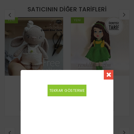
SATICININ DIĞER TARIFLERI
YENI
YENI
Tavşan
Kız Bebek
TEKRAR GÖSTERME
Ücretsiz
Ücretsiz
DETAYLI BILGI
DETAYLI BILGI
BENZER TARIFLER