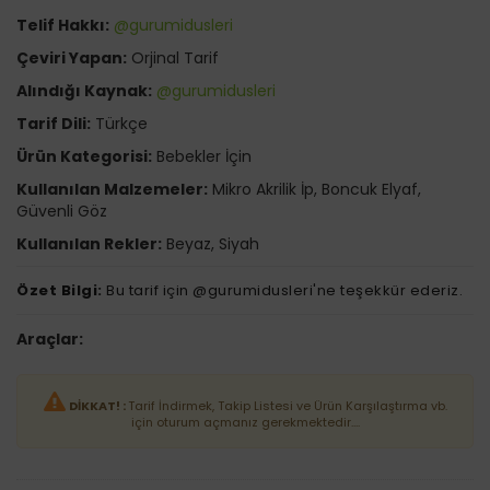
Telif Hakkı:
@gurumidusleri
Çeviri Yapan:
Orjinal Tarif
Alındığı Kaynak:
@gurumidusleri
Tarif Dili:
Türkçe
Ürün Kategorisi:
Bebekler İçin
Kullanılan Malzemeler:
Mikro Akrilik İp, Boncuk Elyaf,
Güvenli Göz
Kullanılan Rekler:
Beyaz, Siyah
Özet Bilgi:
Bu tarif için @gurumidusleri'ne teşekkür ederiz.
Araçlar:
DİKKAT! :
Tarif İndirmek, Takip Listesi ve Ürün Karşılaştırma vb.
için oturum açmanız gerekmektedir....