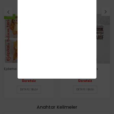
BENZER TARIFLER
YENI
YENI
Ejderha Tulumlu Masum Bebek
Tulumlu Zürafa
Ücretsiz
Ücretsiz
DETAYLI BILGI
DETAYLI BILGI
Anahtar Kelimeler