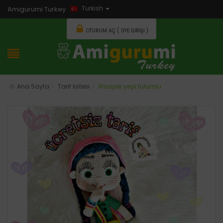
Turkish
Amigurumi Turkey
OTURUM AÇ ( ÜYE GIRIŞI )
Ana Sayfa
Tarif listesi
Wissper yeşil tulumlu