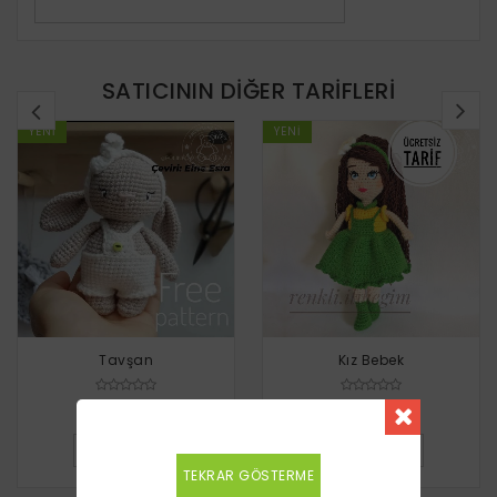
SATICININ DIĞER TARIFLERI
YENI
YENI
Tavşan
Kız Bebek
Ücretsiz
Ücretsiz
DETAYLI BILGI
DETAYLI BILGI
TEKRAR GÖSTERME