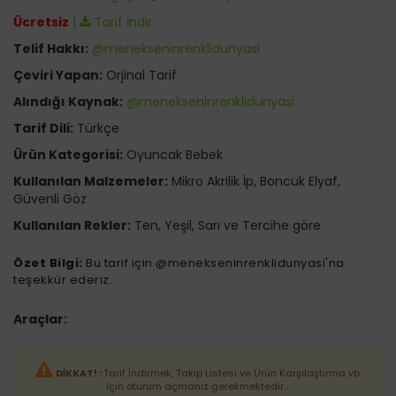
Ücretsiz
|
Tarif İndir
Telif Hakkı:
@menekseninrenklidunyasi
Çeviri Yapan:
Orjinal Tarif
Alındığı Kaynak:
@menekseninrenklidunyasi
Tarif Dili:
Türkçe
Ürün Kategorisi:
Oyuncak Bebek
Kullanılan Malzemeler:
Mikro Akrilik İp, Boncuk Elyaf,
Güvenli Göz
Kullanılan Rekler:
Ten, Yeşil, Sarı ve Tercihe göre
Özet Bilgi:
Bu tarif için @menekseninrenklidunyasi'na
teşekkür ederiz.
Araçlar:
DİKKAT! :
Tarif İndirmek, Takip Listesi ve Ürün Karşılaştırma vb.
için oturum açmanız gerekmektedir....