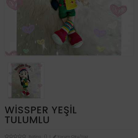
WISSPER YEŞIL
TULUMLU
Yorum Oku/Yaz
Rating : ()
|