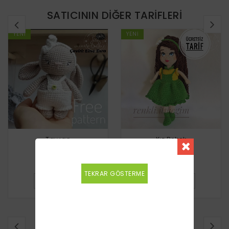
SATICININ DIĞER TARIFLERI
YENI
YENI
Tavşan
Kız Bebek
Ücretsiz
Ücretsiz
TEKRAR GÖSTERME
DETAYLI BILGI
DETAYLI BILGI
BENZER TARIFLER