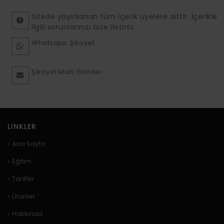
Sitede yayınlanan tüm içerik üyelere aittir. İçerikle
ilgili sorunlarınızı bize iletiniz.
Whatsapp Şikayet
Şikayet Maili Gönder
LINKLER
Ana Sayfa
Eğitim
Tarifler
Ürünler
Hakkında