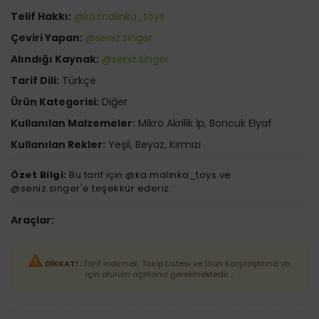
Telif Hakkı:
@ka.malinka_toys
Çeviri Yapan:
@seniz.singer
Alındığı Kaynak:
@seniz.singer
Tarif Dili:
Türkçe
Ürün Kategorisi:
Diğer
Kullanılan Malzemeler:
Mikro Akrilik İp, Boncuk Elyaf
Kullanılan Rekler:
Yeşil, Beyaz, Kırmızı
Özet Bilgi:
Bu tarif için @ka.malinka_toys ve
@seniz.singer'e teşekkür ederiz.
Araçlar:
DİKKAT! :
Tarif İndirmek, Takip Listesi ve Ürün Karşılaştırma vb.
için oturum açmanız gerekmektedir....