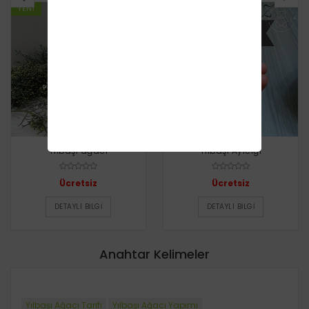
YENI
YENI
Yılbaşı ağacı
Yılbaşı Ayıcığı
Ücretsiz
Ücretsiz
DETAYLI BILGI
DETAYLI BILGI
Anahtar Kelimeler
Yılbaşı Ağacı Tarifi
Yılbaşı Ağacı Yapımı