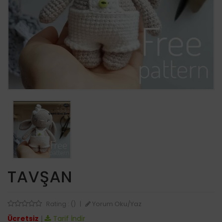
TAVŞAN
Yorum Oku/Yaz
Rating : ()
|
Ücretsiz
|
Tarif İndir