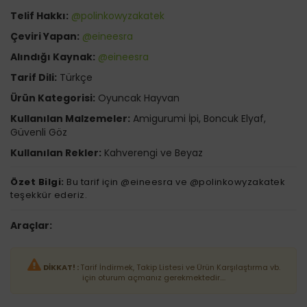
Telif Hakkı:
@polinkowyzakatek
Çeviri Yapan:
@eineesra
Alındığı Kaynak:
@eineesra
Tarif Dili:
Türkçe
Ürün Kategorisi:
Oyuncak Hayvan
Kullanılan Malzemeler:
Amigurumi İpi, Boncuk Elyaf,
Güvenli Göz
Kullanılan Rekler:
Kahverengi ve Beyaz
Özet Bilgi:
Bu tarif için @eineesra ve @polinkowyzakatek
teşekkür ederiz.
Araçlar:
DİKKAT! :
Tarif İndirmek, Takip Listesi ve Ürün Karşılaştırma vb.
için oturum açmanız gerekmektedir....