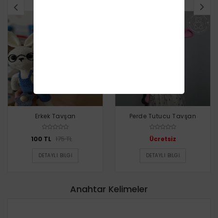
İNDIRIM
YENI
Erkek Tavşan
Perde Tutucu Tavşan
100 TL
175 TL
Ücretsiz
DETAYLI BILGI
DETAYLI BILGI
Anahtar Kelimeler