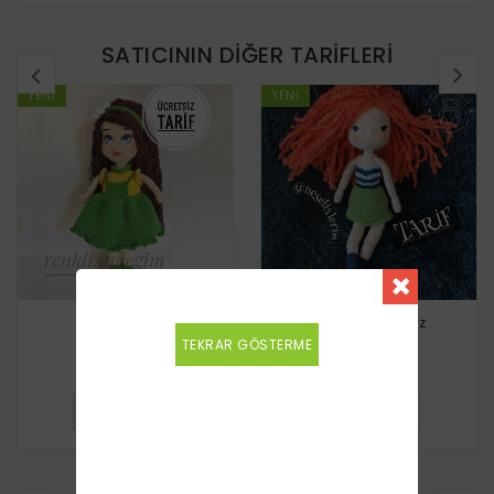
SATICININ DIĞER TARIFLERI
YENI
YENI
Kız Bebek
Truncu Saçlı Kız
TEKRAR GÖSTERME
Ücretsiz
Ücretsiz
DETAYLI BILGI
DETAYLI BILGI
BENZER TARIFLER