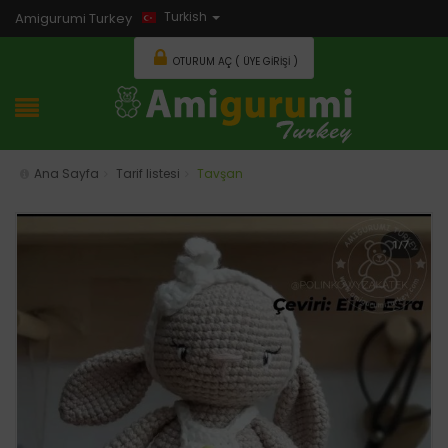
Turkish
Amigurumi Turkey
OTURUM AÇ ( ÜYE GIRIŞI )
Ana Sayfa
Tarif listesi
Tavşan