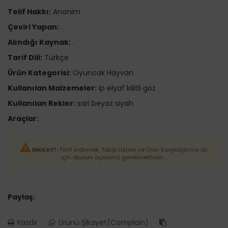
Telif Hakkı:
Anonim
Çeviri Yapan:
.
Alındığı Kaynak:
.
Tarif Dili:
Türkçe
Ürün Kategorisi:
Oyuncak Hayvan
Kullanılan Malzemeler:
ip elyaf kilitli göz
Kullanılan Rekler:
sari beyaz siyah
Araçlar:
DİKKAT! :
Tarif İndirmek, Takip Listesi ve Ürün Karşılaştırma vb.
için oturum açmanız gerekmektedir....
Paylaş:
Yazdır
Ürünü Şikayet(Complain)