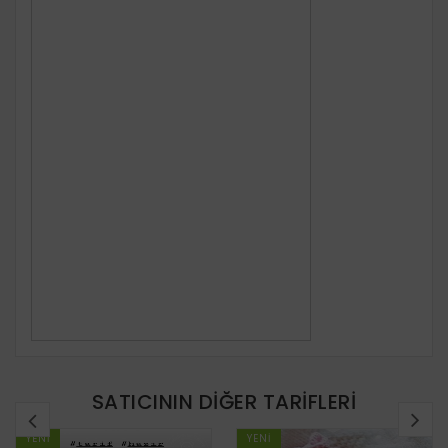
SATICININ DIĞER TARIFLERI
YENI
YENI