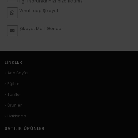
ilgili sorunlarınızı bize iletiniz.
Whatsapp Şikayet
Şikayet Maili Gönder
LINKLER
Ana Sayfa
Eğitim
Tarifler
Ürünler
Hakkında
SATILIK ÜRÜNLER