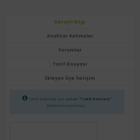
Detaylı Bilgi
Anahtar Kelimeler
Yorumlar
Tarif Dosyası
Ekleyen Üye İletişim
Tarifi indirmek için üstteki
"TARİF DOSYASI"
bölümünü kullanınız...