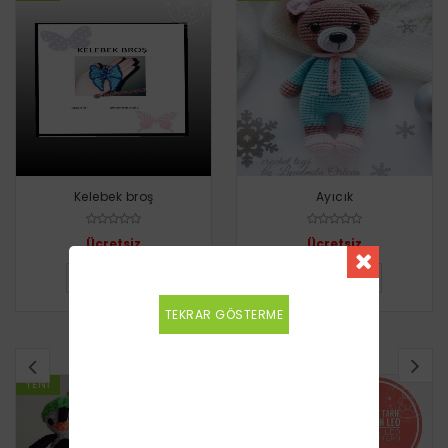
Kelebek broş
Ayıcık
Ücretsiz
Ücretsiz
DETAYLI BILGI
DETAYLI BILGI
TEKRAR GÖSTERME
BENZER TARIFLER
YENI
YENI