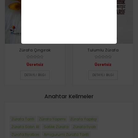
Zürafa Çıngırak
Tulumlu Zürafa
Ücretsiz
Ücretsiz
DETAYLI BILGI
DETAYLI BILGI
Anahtar Kelimeler
Zürafa Tarifi
Zürafa Yapımı
Zürafa Yapılışı
Zürafa Satın Al
Satılık Zürafa
Zürafa fiyatı
Zürafa fiyatları
Amigurumi Zürafa Tarifi