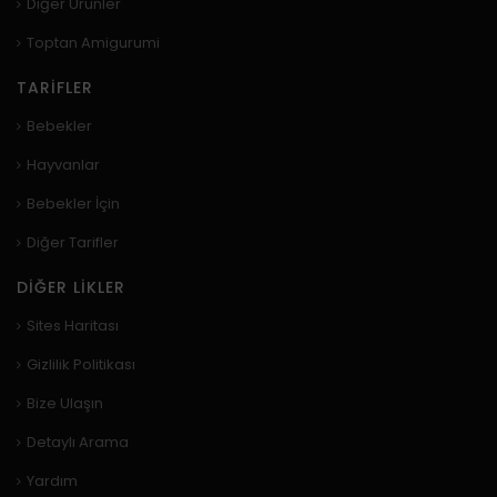
Diğer Ürünler
Toptan Amigurumi
TARIFLER
Bebekler
Hayvanlar
Bebekler İçin
Diğer Tarifler
DIĞER LIKLER
Sites Haritası
Gizlilik Politikası
Bize Ulaşın
Detaylı Arama
Yardım