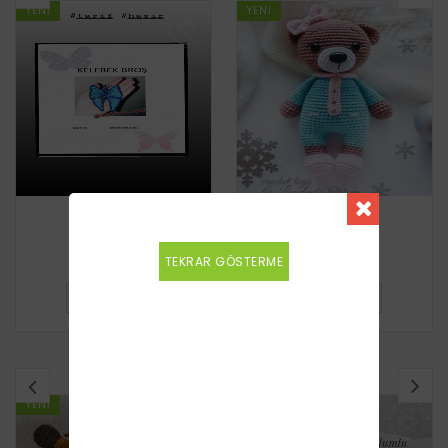
YENI
YENI
Kelebek broş
Ayıcık
TEKRAR GÖSTERME
Ücretsiz
Ücretsiz
DETAYLI BILGI
DETAYLI BILGI
BENZER TARIFLER
YENI
YENI