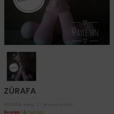
ZÜRAFA
Yorum Oku/Yaz
Rating : ()
|
Ücretsiz
|
Tarif İndir