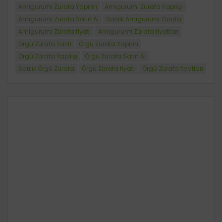
Amigurumi Zürafa Yapımı
Amigurumi Zürafa Yapılışı
Amigurumi Zürafa Satın Al
Satılık Amigurumi Zürafa
Amigurumi Zürafa fiyatı
Amigurumi Zürafa fiyatları
Örgü Zürafa Tarifi
Örgü Zürafa Yapımı
Örgü Zürafa Yapılışı
Örgü Zürafa Satın Al
Satılık Örgü Zürafa
Örgü Zürafa fiyatı
Örgü Zürafa fiyatları