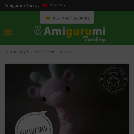
Turkish
Amigurumi Turkey
OTURUM AÇ ( ÜYE GIRIŞI )
Ana Sayfa
Tarif listesi
Zürafa