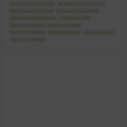
Amigurumi Civciv Yapılışı
Amigurumi Civciv Satın Al
Satılık Amigurumi Civciv
Amigurumi Civciv fiyatı
Amigurumi Civciv fiyatları
Örgü Civciv Tarifi
Örgü Civciv Yapımı
Örgü Civciv Yapılışı
Örgü Civciv Satın Al
Satılık Örgü Civciv
Örgü Civciv fiyatı
Örgü Civciv fiyatları