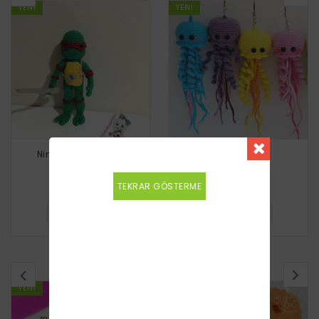
YENI
YENI
Ninja Kaplumbağa
Denizanası
TEKRAR GÖSTERME
Ücretsiz
Ücretsiz
DETAYLI BILGI
DETAYLI BILGI
BENZER TARIFLER
YENI
YENI