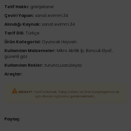
Telif Hakkı:
grietjekarwi
Çeviri Yapan:
sanat.evimm.34
Alındığı Kaynak:
sanat.evimm.34
Tarif Dili:
Türkçe
Ürün Kategorisi:
Oyuncak Hayvan
Kullanılan Malzemeler:
Mikro Akrilik İp, Boncuk Elyaf,
güvenli göz
Kullanılan Rekler:
turuncu,sarı,beyaz
Araçlar:
DİKKAT! :
Tarif İndirmek, Takip Listesi ve Ürün Karşılaştırma vb.
için oturum açmanız gerekmektedir....
Paylaş: