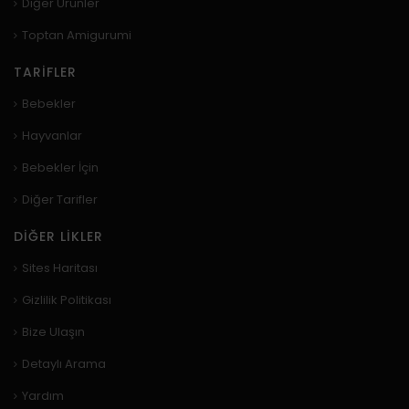
Diğer Ürünler
Toptan Amigurumi
TARIFLER
Bebekler
Hayvanlar
Bebekler İçin
Diğer Tarifler
DIĞER LIKLER
Sites Haritası
Gizlilik Politikası
Bize Ulaşın
Detaylı Arama
Yardım