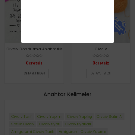
Civciv Dondurma Anahtarlık
Civciv
Ücretsiz
Ücretsiz
DETAYLI BILGI
DETAYLI BILGI
Anahtar Kelimeler
Civciv Tarifi
Civciv Yapımı
Civciv Yapılışı
Civciv Satın Al
Satılık Civciv
Civciv fiyatı
Civciv fiyatları
Amigurumi Civciv Tarifi
Amigurumi Civciv Yapımı