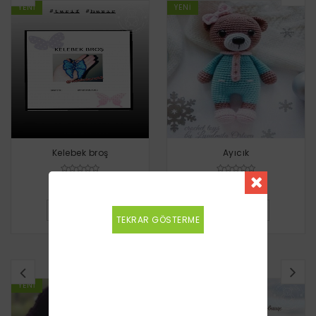
YENI
YENI
Kelebek broş
Ayıcık
Ücretsiz
Ücretsiz
DETAYLI BILGI
DETAYLI BILGI
TEKRAR GÖSTERME
BENZER TARIFLER
YENI
YENI