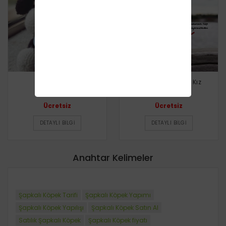
Şaşkın Köpek
Şapkalı Kurbağa Kız
Ücretsiz
Ücretsiz
DETAYLI BILGI
DETAYLI BILGI
Anahtar Kelimeler
Şapkalı Köpek Tarifi
Şapkalı Köpek Yapımı
Şapkalı Köpek Yapılışı
Şapkalı Köpek Satın Al
Satılık Şapkalı Köpek
Şapkalı Köpek fiyatı