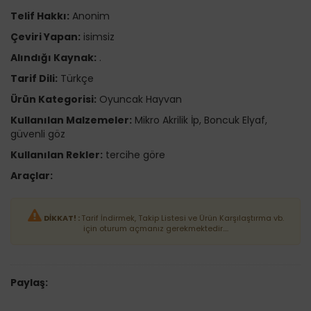
Telif Hakkı:
Anonim
Çeviri Yapan:
isimsiz
Alındığı Kaynak:
.
Tarif Dili:
Türkçe
Ürün Kategorisi:
Oyuncak Hayvan
Kullanılan Malzemeler:
Mikro Akrilik İp, Boncuk Elyaf,
güvenli göz
Kullanılan Rekler:
tercihe göre
Araçlar:
DİKKAT! :
Tarif İndirmek, Takip Listesi ve Ürün Karşılaştırma vb.
için oturum açmanız gerekmektedir....
Paylaş: