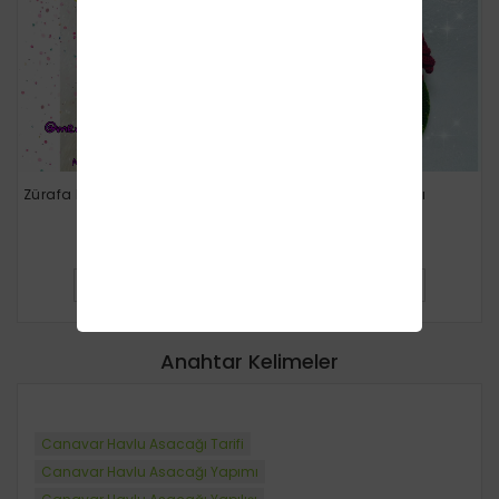
Zürafa Kağıt Havlu Tutacağı
Havlu Asacağı
Ücretsiz
Ücretsiz
DETAYLI BILGI
DETAYLI BILGI
Anahtar Kelimeler
Canavar Havlu Asacağı Tarifi
Canavar Havlu Asacağı Yapımı