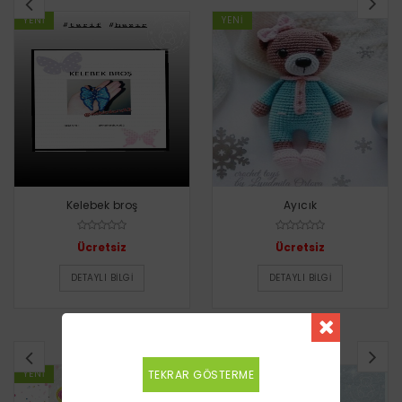
YENI
YENI
Kelebek broş
Ayıcık
Ücretsiz
Ücretsiz
DETAYLI BILGI
DETAYLI BILGI
BENZER TARIFLER
YENI
TEKRAR GÖSTERME
YENI