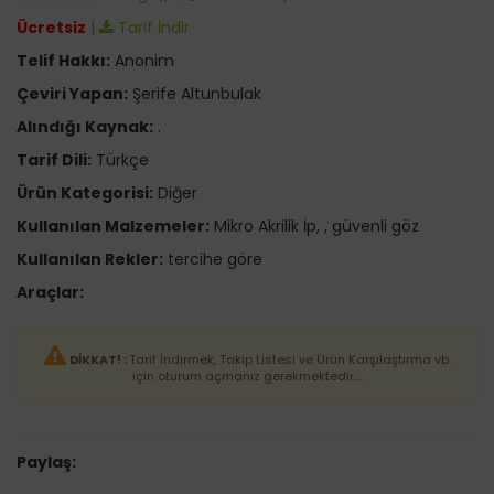
Ücretsiz
|
Tarif İndir
Telif Hakkı:
Anonim
Çeviri Yapan:
Şerife Altunbulak
Alındığı Kaynak:
.
Tarif Dili:
Türkçe
Ürün Kategorisi:
Diğer
Kullanılan Malzemeler:
Mikro Akrilik İp, , güvenli göz
Kullanılan Rekler:
tercihe göre
Araçlar:
DİKKAT! :
Tarif İndirmek, Takip Listesi ve Ürün Karşılaştırma vb.
için oturum açmanız gerekmektedir....
Paylaş: