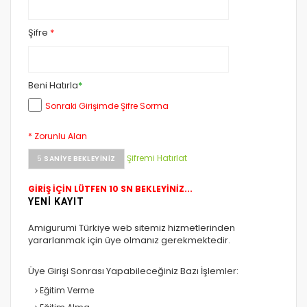
Şifre
*
Beni Hatırla
*
Sonraki Girişimde Şifre Sorma
* Zorunlu Alan
Şifremi Hatırlat
5
SANIYE BEKLEYINIZ
GİRİŞ İÇİN LÜTFEN 10 SN BEKLEYİNİZ...
YENİ KAYIT
Amigurumi Türkiye web sitemiz hizmetlerinden
yararlanmak için üye olmanız gerekmektedir.
Üye Girişi Sonrası Yapabileceğiniz Bazı İşlemler:
Eğitim Verme