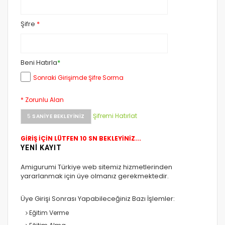
Şifre
*
Beni Hatırla
*
Sonraki Girişimde Şifre Sorma
* Zorunlu Alan
Şifremi Hatırlat
5
SANIYE BEKLEYINIZ
GİRİŞ İÇİN LÜTFEN 10 SN BEKLEYİNİZ...
YENİ KAYIT
Amigurumi Türkiye web sitemiz hizmetlerinden
yararlanmak için üye olmanız gerekmektedir.
Üye Girişi Sonrası Yapabileceğiniz Bazı İşlemler:
Eğitim Verme